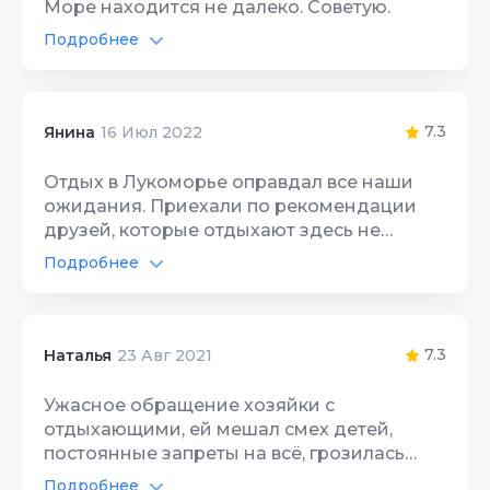
Море находится не далеко. Советую.
Подробнее
Автостоянка
10
Интернет Wi-Fi
10
7.3
Янина
16 Июл 2022
Территория, двор
10
Отдых в Лукоморье оправдал все наши
ожидания. Приехали по рекомендации
Детская площадка
10
друзей, которые отдыхают здесь не
первый год. Территория красивая. Вся в
Подробнее
зелени и цветах. Номер большой с
Автостоянка
10
выходом на балкон откуда открывается
шикарный вид на горы и море. Возле
Интернет Wi-Fi
4
речки мангальная зона с хорошими
7.3
Наталья
23 Авг 2021
столами и скамейками. Каждый вечер
Территория, двор
10
жарили шашлыки и рыбу. Хочеться
Ужасное обращение хозяйки с
отдельно сказать большое спасибо
отдыхающими, ей мешал смех детей,
Детская площадка
5
Татьяне, хозяйке этого замечательного
постоянные запреты на всё, грозилась
места. Очень приветливый, открытый,
вызвать полицию. В общем не адекватное
Подробнее