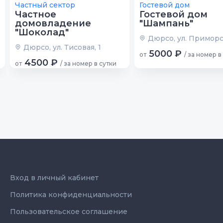
Частный сектор
Гостевой дом
Частное
Гостевой дом
домовладение
"Шампань"
"Шоколад"
Дюрсо, ул. Приморс
Дюрсо, ул. Тисовая, 1
5000 ₽
от
/ за номер в
4500 ₽
от
/ за номер в сутки
Вход в личный кабинет
Политика конфиденциальности
Пользовательское соглашение