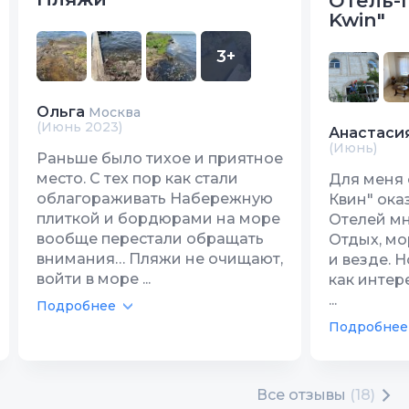
Отель-г
Kwin"
3+
Ольга
Москва
(Июнь 2023)
Анастаси
(Июнь)
Раньше было тихое и приятное
место. С тех пор как стали
Для меня 
облагораживать Набережную
Квин" ока
плиткой и бордюрами на море
Отелей мн
вообще перестали обращать
Отдых, мо
внимания… Пляжи не очищают,
и везде. 
войти в море ...
как интер
...
Подробнее
Подробнее
Все отзывы
(18)