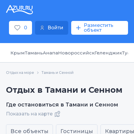
Разместить
0
Войти
объект
Крым
Тамань
Анапа
Новороссийск
Геленджик
Туап
Отдых на море
Тамань и Сенной
Отдых в Тамани и Сенном
Где остановиться в Тамани и Сенном
Показать на карте
Все объекты
Гостиницы
Квартир