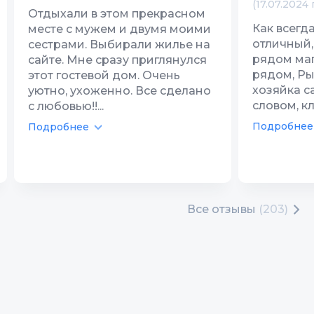
(17.07.2024 
Отдыхали в этом прекрасном
Как всегд
месте с мужем и двумя моими
отличный,
сестрами. Выбирали жилье на
рядом маг
сайте. Мне сразу приглянулся
рядом, Ры
этот гостевой дом. Очень
хозяйка с
уютно, ухоженно. Все сделано
словом, кл
с любовью!!...
Подробнее
Подробнее
Все отзывы
(203)