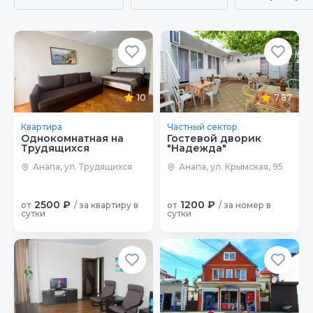
10
7.87
Квартира
Частный сектор
Однокомнатная на
Гостевой дворик
Трудящихся
"Надежда"
Анапа, ул. Трудящихся
Анапа, ул. Крымская, 95
2500 ₽
1200 ₽
от
/ за квартиру в
от
/ за номер в
сутки
сутки