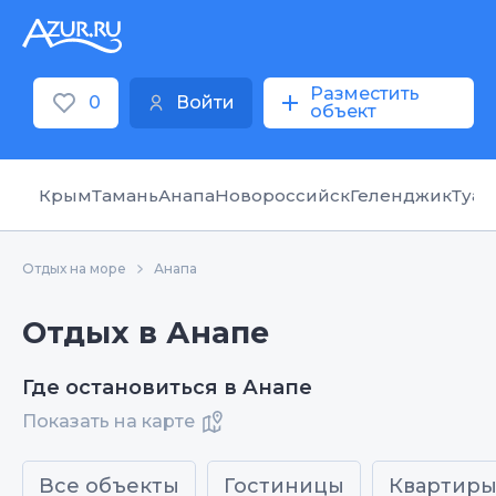
Разместить
0
Войти
объект
Крым
Тамань
Анапа
Новороссийск
Геленджик
Туап
Отдых на море
Анапа
Отдых в Анапе
Где остановиться в Анапе
Показать на карте
Все объекты
Гостиницы
Квартир