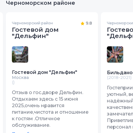
Черноморском районе
9.8
Черноморский район
Черноморски
Гостевой дом
Гостев
"Дельфин"
"Дельф
Гостевой дом "Дельфин"
Бильдано
Москва
(2018-2021)
()
Гостеприи
Отзыв о гос.дворе Дельфин.
уютный, в
Отдыхаем здесь с 15 июня
надёжный,
2025,очень нравится
качествен
питание,чистота и отношение
замечател
к гостям .Отличное
Приветли
обслуживание.
персонал 