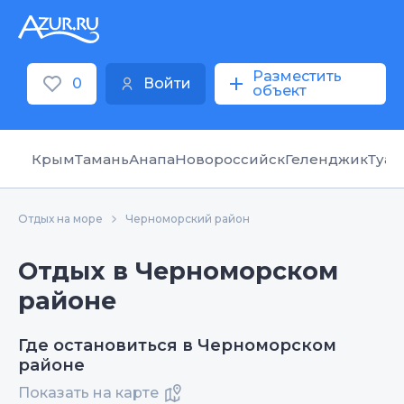
Разместить
0
Войти
объект
Крым
Тамань
Анапа
Новороссийск
Геленджик
Туап
Отдых на море
Черноморский район
Отдых в Черноморском
районе
Где остановиться в Черноморском
районе
Показать на карте