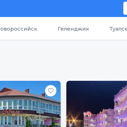
овороссийск
Геленджик
Туапс