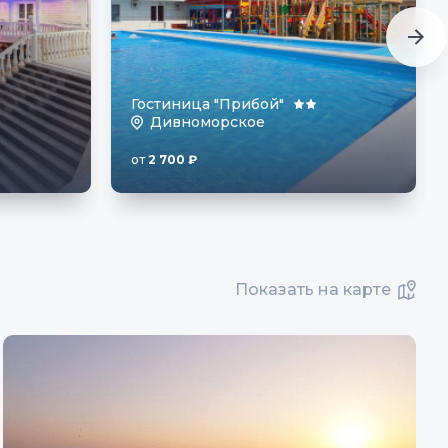
Гостиница "Прибой"
Дивноморское
от
2 700
₽
Показать на карте