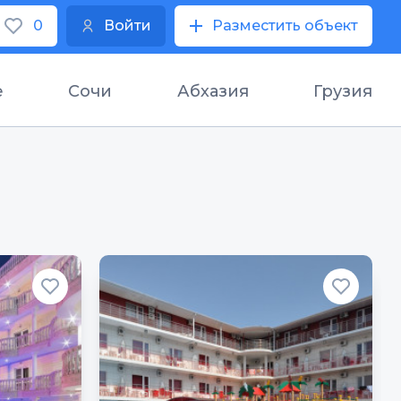
0
Войти
Разместить объект
е
Сочи
Абхазия
Грузия