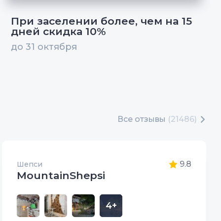
При заселении более, чем на 15
дней скидка 10%
до 31 октября
Все отзывы
(21486)
9.8
Шепси
MountainShepsi
4+