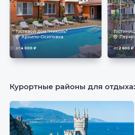
Гостевой дом "Николь"
Гостиниц
Архипо-Осиповка
Лермо
от
4 000
₽
от
2 600
₽
Курортные районы для отдыха