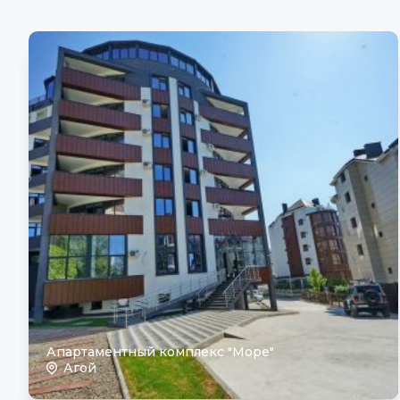
Апартаментный комплекс "Море"
Агой