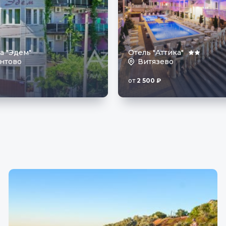
а "Эдем"
Отель "Аттика"
нтово
Витязево
от
2 500
₽
: