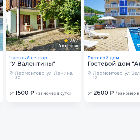
9.87
8
отзывов
3
Частный сектор
Гостевой дом
"У Валентины"
Гостевой дом "А
Лермонтово, ул. Ленина,
Лермонтово, ул. Зел
30
12
1500 ₽
2600 ₽
от
/ за номер в сутки
от
/ за номер в