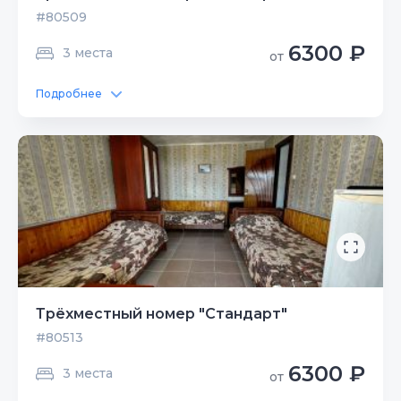
#80509
6300 ₽
3 места
от
Подробнее
Трёхместный номер "Стандарт"
#80513
6300 ₽
3 места
от