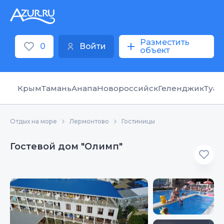
Разместить
0
Войти
объект
Крым
Тамань
Анапа
Новороссийск
Геленджик
Туап
Отдых на море
Лермонтово
Гостиницы
Гостевой дом "Олимп"