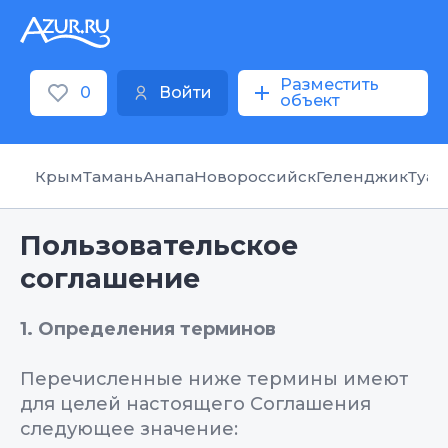
Разместить
0
Войти
объект
Крым
Тамань
Анапа
Новороссийск
Геленджик
Туап
Пользовательское
соглашение
1. Определения терминов
Перечисленные ниже термины имеют
для целей настоящего Соглашения
следующее значение: