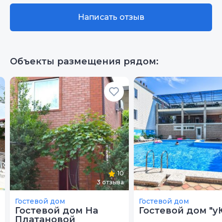
Расположение
10
Написать отзыв
Санузлы
8
Чистота
10
Качество сна
10
Объекты размещения рядом:
Гостеприимство
10
Звукоизоляция
10
Санузлы
10
10
3
отзыва
Гостевой дом
Гостевой дом
Гостевой дом На
Гостевой дом "у
Платановой