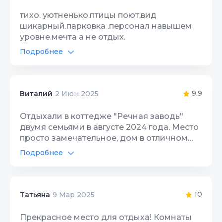
тихо. уютненько.птицы поют.вид
шикарный.парковка .персонал навышем
уровне.мечта а не отдых.
Подробнее
9.9
Виталий
2 Июн 2025
Отдыхали в коттедже "Речная заводь"
двумя семьями в августе 2024 года. Место
просто замечательное, дом в отличном
состоянии, мебель качественная, хозяева
Подробнее
приветливые, все проблемы просто на раз
Автостоянка
10
решаются - только утром сказали, что
сломался холодильник, после обеда уже
Интернет Wi-Fi
10
новый привезли поставили. Плюсом
10
Татьяна
9 Мар 2025
скидка от Ивана на морские прогулки.
Территория, двор
10
Вечером в беседке на берегу реки под
Прекрасное место для отдыха! Комнаты