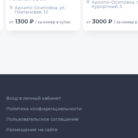
Архипо-Осиповка, 
Курортный, 5
Архипо-Осиповка, ул.
Платановая, 10
1300 ₽
3000 ₽
от
/ за номер в сутки
от
/ за номер в
Вход в личный кабинет
Политика конфиденциальности
Пользовательское соглашение
Размещение на сайте