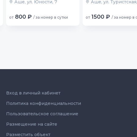
Аше, ул. Юности, 7
Аше, ул. Туристская,
800 ₽
1500 ₽
от
/ за номер в сутки
от
/ за номер в 
Вход в личный кабинет
Политика конфиденциальности
Пользовательское соглашение
Размещение на сайте
Разместить объект