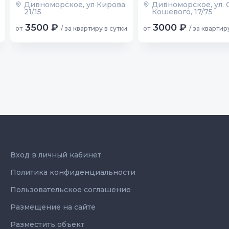
Дивноморское, ул Кирова,
Дивноморское, ул. 
21/15
Кошевого, 17/75
3500 ₽
3000 ₽
от
/ за квартиру в сутки
от
/ за квартир
Вход в личный кабинет
Политика конфиденциальности
Пользовательское соглашение
Размещение на сайте
Разместить объект