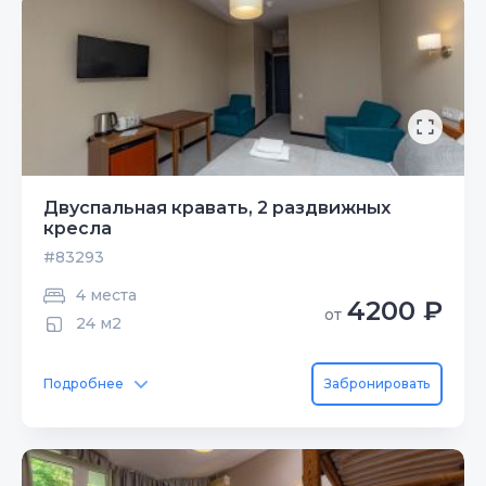
Двуспальная кравать, 2 раздвижных
кресла
#83293
4 места
4200 ₽
от
24 м2
Подробнее
Забронировать