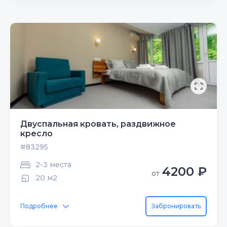
Двуспальная кровать, раздвижное
кресло
#83295
2-3 места
4200 ₽
от
20 м2
Подробнее
Забронировать