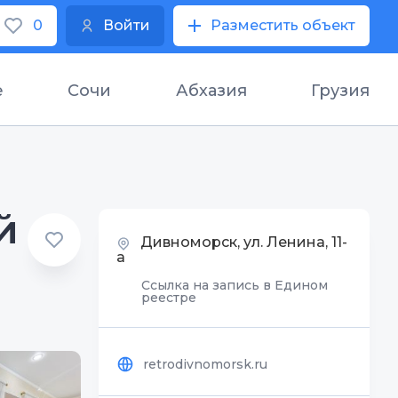
0
Войти
Разместить объект
е
Сочи
Абхазия
Грузия
й
Дивноморск, ул. Ленина, 11-
а
Ссылка на запись в Едином
реестре
retrodivnomorsk.ru