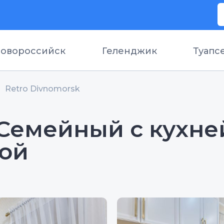
овороссийск
Геленджик
Туапс
Retro Divnomorsk
Семейный с кухне
ной