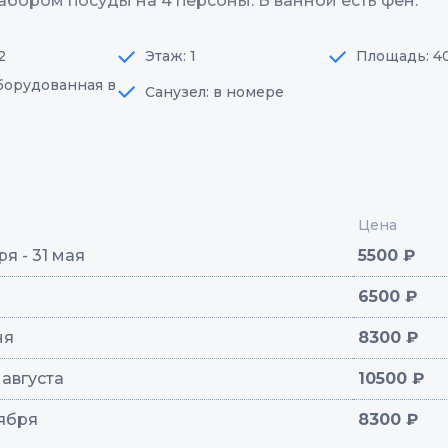
абором посуды на 4 персоны. В ванной есть фен.
2
Этаж: 1
Площадь: 4
оборудованная в
Санузел: в номере
Цена
я - 31 мая
5500 ₽
6500 ₽
ня
8300 ₽
1 августа
10500 ₽
тября
8300 ₽