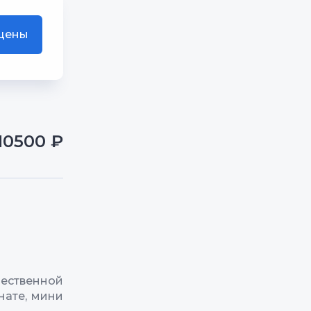
 цены
10500 ₽
ественной
нате, мини