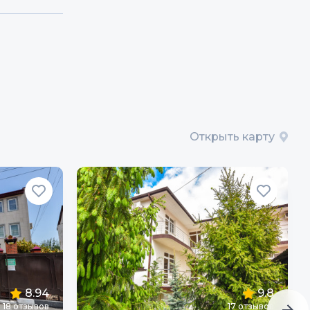
Открыть карту
8.94
9.8
18
отзывов
17
отзывов