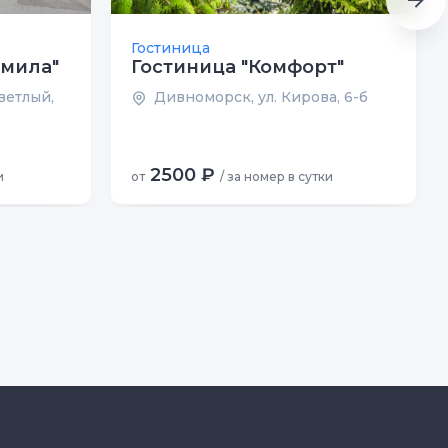
Гостиница
дмила"
Гостиница "Комфорт"
ветлый,
Дивноморск, ул. Кирова, 6-б
2500 ₽
и
от
/ за номер в сутки