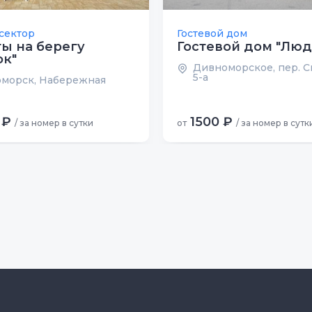
сектор
Гостевой дом
ы на берегу
Гостевой дом "Лю
ок"
Дивноморское, пер. С
5-а
морск, Набережная
 ₽
1500 ₽
/ за номер в сутки
от
/ за номер в сутк