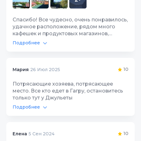
Спасибо! Все чудесно, очень понравилось,
удачное расположение, рядом много
кафешек и продуктовых магазинов,
удобно и быстро дойти до набережной,
Подробнее
пляжа. В пешей доступности рынок,
Интернет Wi-Fi
10
аквапарк. Заботливые хозяева. Природа
шикарная.
Территория, двор
10
10
Мария
26 Июл 2025
Потрясающие хозяева, потрясающее
место. Все кто едет в Гагру, остановитесь
только тут у Джульеты
Подробнее
Интернет Wi-Fi
10
Территория, двор
10
10
Елена
5 Сен 2024