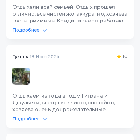
Отдыхали всей семьёй. Отдых прошел
отлично, все чистенько, аккуратно, хозяева
гостеприимные. Кондиционеры работают,
вода, туалет всегда была. На территории у
Подробнее
веранды у хозяев продается вкуснейшие
Интернет Wi-Fi
10
коньяк и вино,рекомендуем. Море рядом
4м ходьбы, кафе, рестораны все
Территория, двор
10
рядом,вечерняя жизнь Абхазии, танцы,
10
Гузель
18 Июн 2024
кальяны, караоке все в 5-7 м ходьбы.
Ездием уже 4й год к Джульетте, всем
рекомендую.
Отдыхаем из года в год у Тиграна и
Джульеты, всегда все чисто, спокойно,
хозяева очень доброжелательные.
Подробнее
Интернет Wi-Fi
10