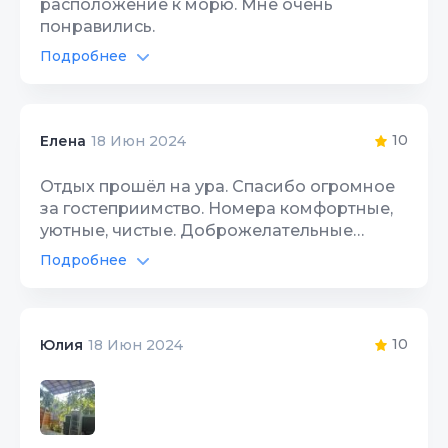
расположение к морю. Мне очень
понравились.
Подробнее
Интернет Wi-Fi
10
Территория, двор
10
10
Елена
18 Июн 2024
Отдых прошёл на ура. Спасибо огромное
за гостеприимство. Номера комфортные,
уютные, чистые. Доброжелательные
хозяева. Приедем ещё не раз. Спасибо за
Подробнее
отдых.
Интернет Wi-Fi
10
Территория, двор
10
10
Юлия
18 Июн 2024