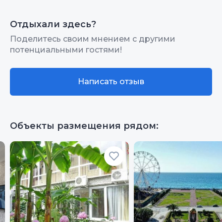
супер,утром огурцом.Можно пить каждый
день ,не сопьешься????заказали вино
Отдыхали здесь?
даже домой)отправили сдеком.В общем
Поделитесь своим мнением с другими
рекомендую от души.
потенциальными гостями!
Написать отзыв
Объекты размещения рядом: