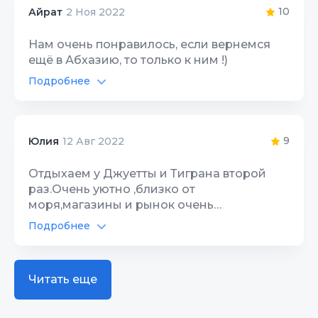
Территория, двор
10
10
Айрат
2 Ноя 2022
Нам очень понравилось, если вернемся
ещё в Абхазию, то только к ним !)
Подробнее
Интернет Wi-Fi
10
Территория, двор
10
9
Юлия
12 Авг 2022
Отдыхаем у Джуетты и Тиграна второй
раз.Очень уютно ,близко от
моря,магазины и рынок очень
близко,рядом дискотеки,кафе,все чисто в
Подробнее
доме и на территории.Гостепримные
Интернет Wi-Fi
8
хозяева,Джульетта добрая,отзывчивая
,приятная,веселая.Все в доме как одна
Территория, двор
10
Читать еще
семья,весело ,классно.Располодение дома
супер,три этажа,на любой вкус.Вино
можно приобрести у хозяев,вино