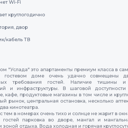
ет Wi-Fi
ает круглогодично
тория, двор
ик/кабель ТВ
ом "Услада" это апартаменты премиум класса в са
В гостевом доме очень удачно совмещены д
мых требования гостей. Наличие тишины и
ний и инфраструктуры. В шаговой доступности 
е, кафе, продуктовые магазины в том числе и кругл
ый рынок, центральная остановка, несколько аптек
два кинотеатра.
с тем в номерах очень тихо и солнце не жарит в окн
м гостей парковка во дворе, мангал и мангальн
и зоной отдыха. Вода холодная и горячая круглосут