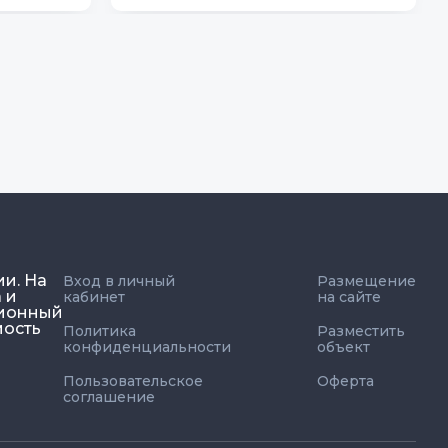
ии. На
Вход в личный
Размещение
 и
кабинет
на сайте
ционный
мость
Политика
Разместить
конфиденциальности
объект
Пользовательское
Оферта
соглашение