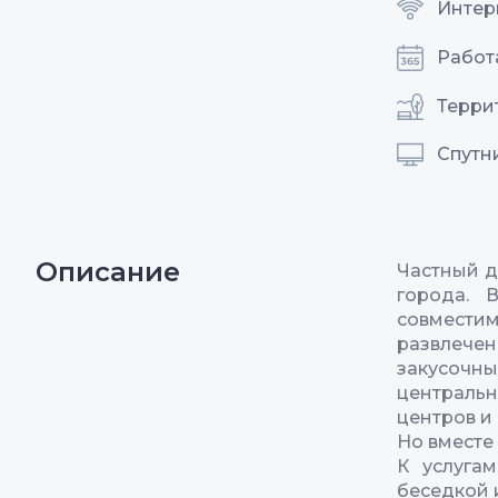
Интерн
Работ
Терри
Спутн
Описание
Частный д
города. 
совмести
развлече
закусочны
центральн
центров и 
Но вместе 
К услуга
беседкой 