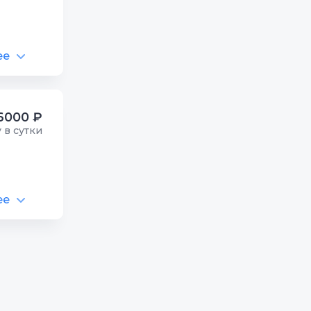
ее
6000 ₽
у в сутки
ее