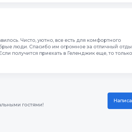
жение
7
Звукоизоляция
10
 сна
5
вилось. Чисто, уютно, все есть для комфортного
брые люди. Спасибо им огромное за отличный отды
сли получится приехать в Геленджик еще, то тольк
Написа
альными гостями!