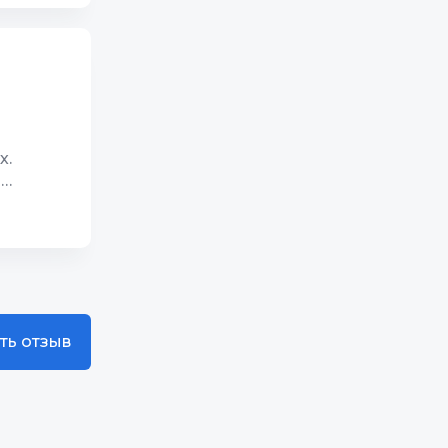
1
х.
о
ть отзыв