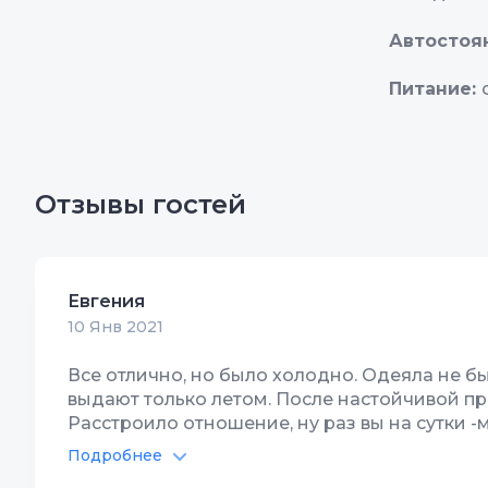
Автостоя
Питание:
Отзывы гостей
Евгения
10 Янв 2021
Все отлично, но было холодно. Одеяла не бы
выдают только летом. После настойчивой про
Расстроило отношение, ну раз вы на сутки -
Неужели это чего-то стоит, неужели гость д
Подробнее
простой совковой русской души остался!
Автостоянка
1
Цена/Ка