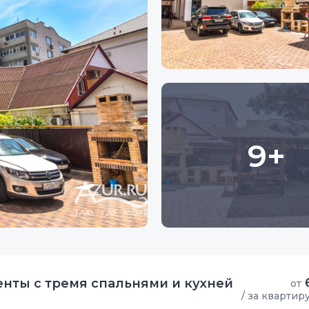
9+
нты с тремя спальнями и кухней
от
/ за квартир