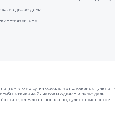
нка:
во дворе дома
самостоятельное
ло (тем кто на сутки одеяло не положено), пульт от
сьбы в течение 2х часов и одеяло и пульт дали.
мёрзните, одеяло не положено, пульт только летом!
олжен мерзнуть? После конечно все выдали, но оса
чество
7
Гостеприимство