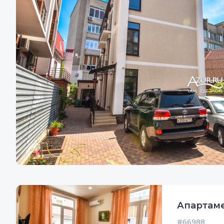
Апартаме
#66988