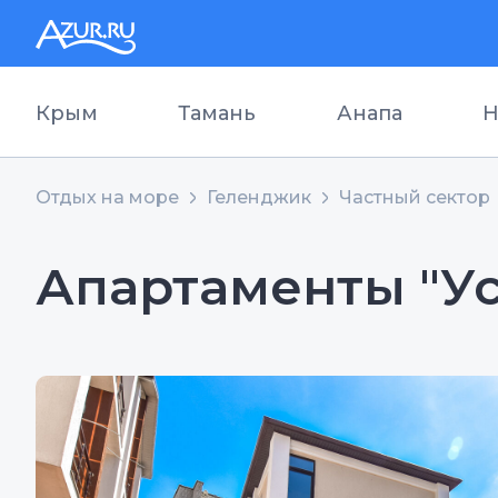
Крым
Тамань
Анапа
Н
Отдых на море
Геленджик
Частный сектор
Апартаменты "Ус