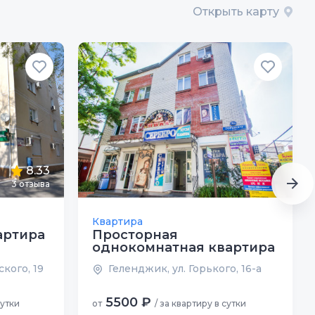
Открыть карту
8.33
3
отзыва
Квартира
артира
Просторная
однокомнатная квартира
кого, 19
Геленджик, ул. Горького, 16-а
5500 ₽
сутки
от
/ за квартиру в сутки