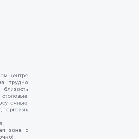
мом центре
ва трудно
 близость
столовые,
осуточные,
, торговых
а.
ая зона с
очно!