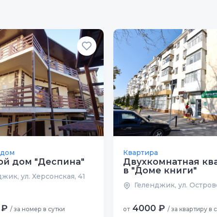
 дом
Квартира
ой дом "Деспина"
Двухкомнатная кв
в "Доме книги"
жик, ул. Херсонская, 41
Геленджик, ул. Островс
 ₽
4000 ₽
/ за номер в сутки
от
/ за квартиру в 