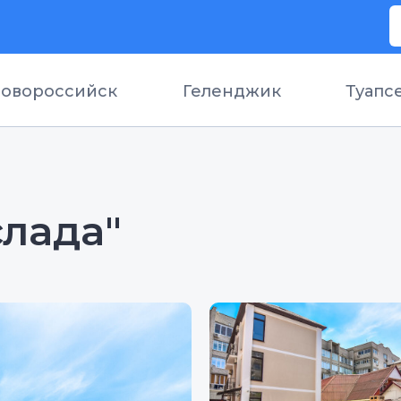
овороссийск
Геленджик
Туапс
лада"