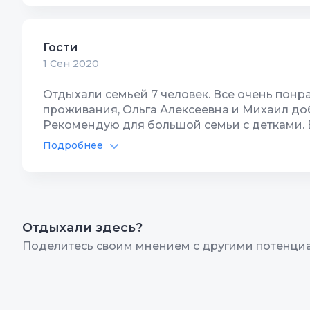
Интернет Wi-Fi
1
Располо
Гости
Территория, двор
1
Чистота
1 Сен 2020
Спутник/кабель ТВ
10
Качество
Отдыхали семьей 7 человек. Все очень понра
проживания, Ольга Алексеевна и Михаил до
Рекомендую для большой семьи с детками. Е
сюда!!!
Подробнее
Отдыхали здесь?
Поделитесь своим мнением с другими потенци