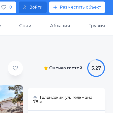
0
Войти
Разместить объект
е
Сочи
Абхазия
Грузия
5.27
Оценка гостей
Геленджик, ул. Тельмана,
78-а