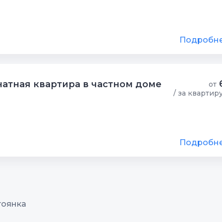
Подробн
атная квартира в частном доме
от
/ за квартир
Подробн
тоянка