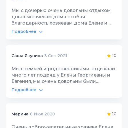
Мы с дочерью очень довольны отдыхом
довольхозяевам дома особая
благодарность хозяевам дома Елене и
Евгению, очень душевные, отзывчивый
Подробнее
люди, словно родные, встретили и
Интернет Wi-Fi
10
проводили как родных. Спасибо большое
им за всё, крепкого здоровья. Любим вас.
Территория, двор
10
10
Саша Якунина
3 Сен 2021
Мы с семьёй и родственниками, отдыхали
много лет подряд у Елены Георгиевны и
Евгения, мы очень довольны были
отдыхом, хозяева просто великолепные,
Подробнее
гостеприимные, а это самое главное найти
Территория, двор
10
хорошее жельё и хороших хозяев, где к
тебе всегда будут рады, поддерживаем
Цена/Качество
10
связь с ними, и когда поедем отдыхать в
10
Марина
6 Июл 2020
Геленджик то только к ним и не к кому
Расположение
10
другому!!!
Очень доброжелательные хозяева Елена