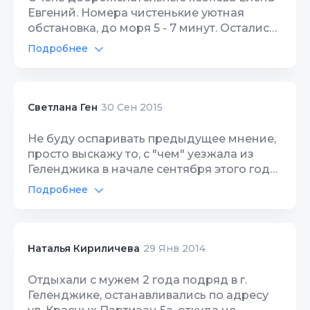
Евгений. Номера чистенькие уютная
Качество сна
10
обстановка, до моря 5 - 7 минут. Остались
довольны.
Гостеприимство
Подробнее
10
Территория, двор
10
Звукоизоляция
10
Цена/Качество
10
Светлана Ген
30 Сен 2015
Расположение
10
Не буду оспаривать предыдущее мнение,
просто выскажу то, с "чем" уезжала из
Чистота
10
Геленджика в начале сентября этого года.
А уезжала я с самыми хорошими и
Качество сна
Подробнее
10
позитивными мыслями! Мне, точнее, нам:
мне, моей дочери и двум внученькам
Гостеприимство
10
очень понравилось время, проведённое в
гостевом доме на Красных Партизан 5А, а
Наталья Кириличева
29 Янв 2014
Звукоизоляция
10
времени там потрачено было ой, как
много! Ведь с детьми быстро не
Отдыхали с мужем 2 года подряд в г.
собраться, за ними быстро не убрать: там
Геленджике, останавливались по адресу
нужно постирать, там помыть, там