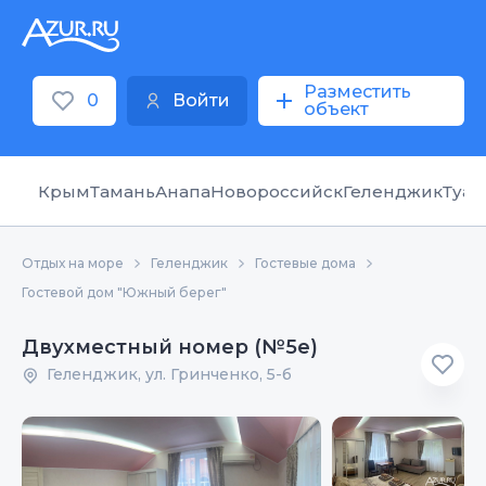
Разместить
0
Войти
объект
Крым
Тамань
Анапа
Новороссийск
Геленджик
Туап
Отдых на море
Геленджик
Гостевые дома
Гостевой дом "Южный берег"
Двухместный номер (№5е)
Геленджик, ул. Гринченко, 5-б