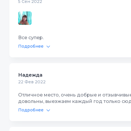
5 Сен 2022
Все супер.
Подробнее
Питание в отеле
10
Спутник
Бассейн
10
Детская
Надежда
Автостоянка
10
Цена/Ка
22 Фев 2022
Интернет Wi-Fi
10
Располо
Отличное место, очень добрые и отзывчивые
довольны, выезжаем каждый год только сюд
Территория, двор
10
Чистота
Подробнее
Питание в отеле
10
Спутник
Бассейн
10
Детская