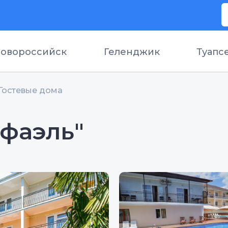
овороссийск
Геленджик
Туапс
Гостевые дома
афаэль"