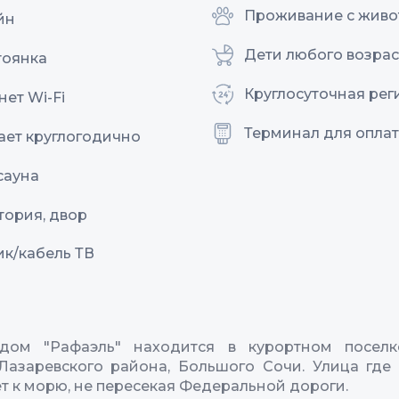
Проживание с жив
йн
Дети любого возрас
тоянка
Круглосуточная рег
ет Wi-Fi
Терминал для оплат
ает круглогодично
сауна
тория, двор
ик/кабель ТВ
 дом "Рафаэль" находится в курортном посел
Лазаревского района, Большого Сочи. Улица где
ёт к морю, не пересекая Федеральной дороги.