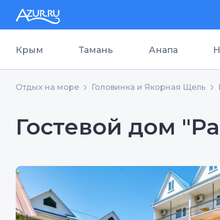
Крым
Тамань
Анапа
Н
Отдых на море
Головинка и Якорная Щель
Гостевой дом "Р