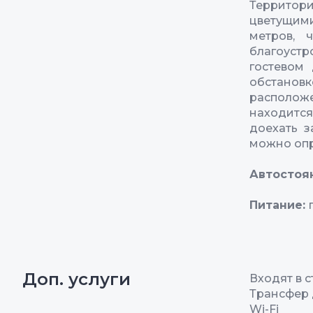
Территор
цветущими
метров, 
благоуст
гостевом 
обстановк
располо
находитс
доехать з
можно опр
Автостоя
Питание:
Доп. услуги
Входят в с
Трансфер 
Wi-Fi