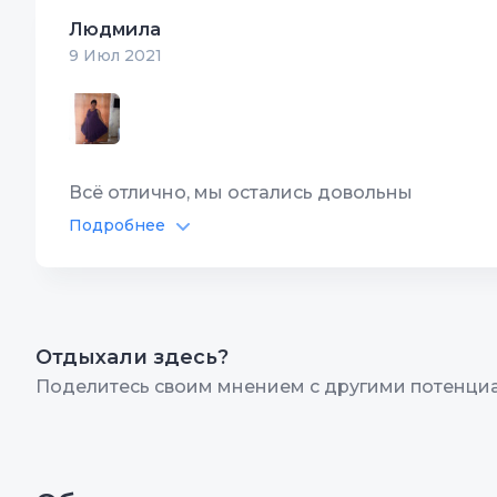
Людмила
Автостоянка
10
Цена/Ка
9 Июл 2021
Интернет Wi-Fi
10
Располо
Территория, двор
10
Чистота
Всё отлично, мы остались довольны
Подробнее
Питание в отеле
10
Спутник
Бассейн
10
Детская
Интернет Wi-Fi
10
Цена/Ка
Отдыхали здесь?
Поделитесь своим мнением с другими потенци
Территория, двор
10
Располо