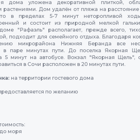
ия дома уложена декоративной плиткой, обл
 растениями. Дом удалён от пляжа на расстояние
что в пределах 5-7 минут неторопливой ход
роенный и состоит из природной мелкой гальки
доме "Рафаэль" располагает, прежде всего, ти
ой, подходит для семейного отдыха. Благодаря к
жению микрорайона Нижняя Беранда все нео
я в паре минутах пути. До поселка Якорная Щ
а 5 минут на автобусе. Вокзал "Якорная Щель", 
авиться в Сочи расположен в 20 минутах пути.
нка:
на территории гостевого дома
предоставляется по желанию
тоимость:
до моря