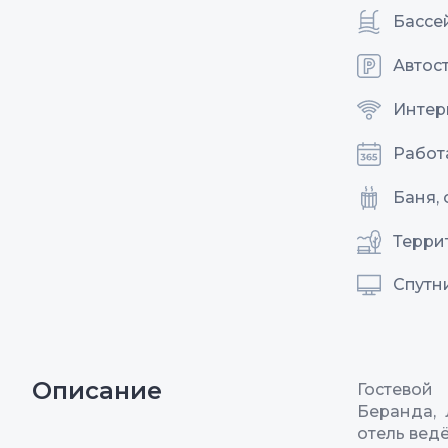
Бассе
Автос
Интерн
Работ
Баня, 
Терри
Спутн
Описание
Гостевой
Беранда, 
отель вед