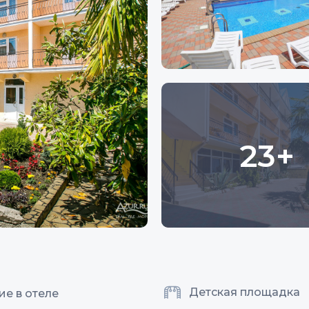
23+
Детская площадка
ие в отеле