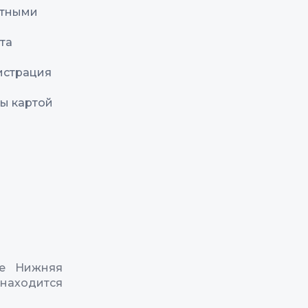
отными
та
истрация
ы картой
ке Нижняя
 находится