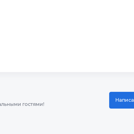
чество
10
Звукоизоляция
жение
10
10
/кабель ТВ
10
Чистота
 площадка
10
Качество сна
чество
10
Гостеприимство
Написа
альными гостями!
жение
10
Звукоизоляция