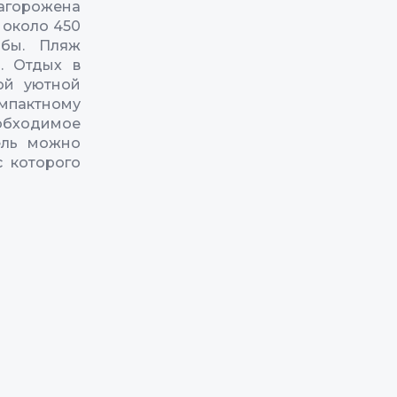
агорожена
 около 450
ьбы. Пляж
. Отдых в
хой уютной
омпактному
бходимое
ель можно
с которого