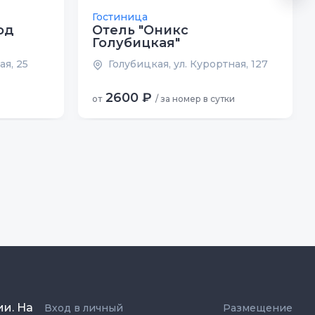
Гостиница
од
Отель "Оникс
Голубицкая"
ая, 25
Голубицкая, ул. Курортная, 127
2600 ₽
от
/ за номер в сутки
ии. На
Вход в личный
Размещение