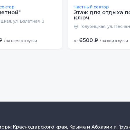
сектор
Частный сектор
летной"
Этаж для отдыха п
ключ
цкая, ул. Взлетная, 3
Голубицкая, ул. Песчан
₽
6500 ₽
/ за номер в сутки
от
/ за дом в сутки
моря: Краснодарского края, Крыма и Абхазии и Груз