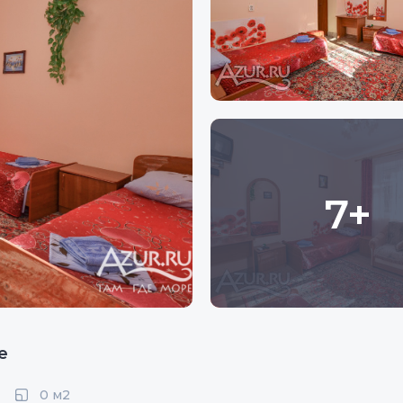
7+
е
0 м2