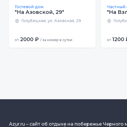
Гостевой дом
Частный 
"На Азовской, 29"
"На Вз
Голубицкая, ул. Азовская, 29
Голуби
2000 ₽
1200 
от
/ за номер в сутки
от
Azur.ru – сайт об отдыхе на побережье Черного 