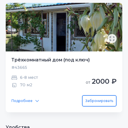
Трёхкомнатный дом (под ключ)
#43665
6-8 мест
2000 ₽
от
70 м2
Подробнее
Забронировать
Удобства