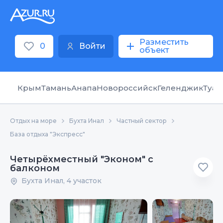
Разместить
0
Войти
объект
Крым
Тамань
Анапа
Новороссийск
Геленджик
Туап
Отдых на море
Бухта Инал
Частный сектор
База отдыха "Экспресс"
Четырёхместный "Эконом" с
балконом
Бухта Инал, 4 участок