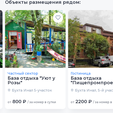
Объекты размещения рядом:
8.99
21
отзыв
12
Частный сектор
Гостиница
База отдыха "Уют у
База отдыха
Розы"
"Пищепромпрое
Бухта Инал 5-участок
Бухта Инал, 5-й уча
800 ₽
2200 ₽
от
/ за номер в сутки
от
/ за номер в