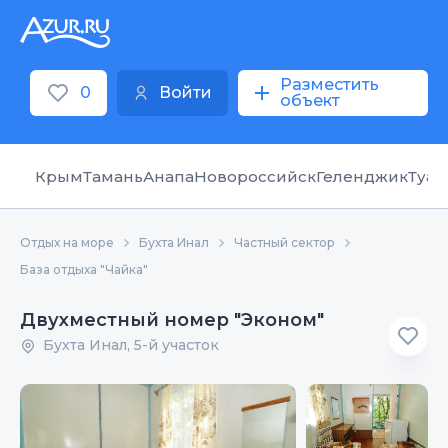
Разместить
0
Войти
объект
Крым
Тамань
Анапа
Новороссийск
Геленджик
Туап
Отдых на море
Бухта Инал
Частный сектор
База отдыха "Чайка"
Двухместный номер "Эконом"
Бухта Инал, 5-й участок