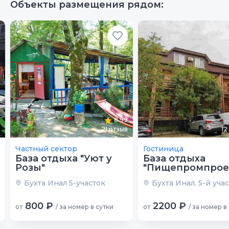
Объекты размещения рядом:
8.99
21
отзыв
12
Частный сектор
Гостиница
База отдыха "Уют у
База отдыха
Розы"
"Пищепромпрое
Бухта Инал 5-участок
Бухта Инал, 5-й уча
800 ₽
2200 ₽
от
/ за номер в сутки
от
/ за номер в