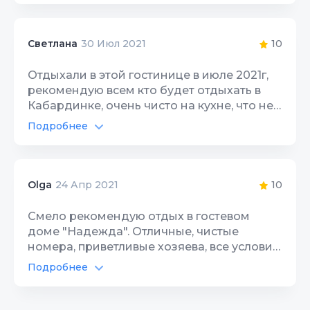
Автостоянка
10
до этого чудного гостевого дома. Мне
здесь очень понравилось, приехали
Интернет Wi-Fi
10
вместе с семьёй! Заселили очень быстро.
10
Светлана
30 Июл 2021
Есть мангал. Номера чистые, все удобства
Территория, двор
10
есть. Приветливые и дружелюбные
Отдыхали в этой гостинице в июле 2021г,
хозяева. В следующий раз приедем
рекомендую всем кто будет отдыхать в
обязательно сюда! До моря 15 минут идти
Кабардинке, очень чисто на кухне, что не
медленным шагом. Очень рекомендую.
маловажно, номера тоже чистые,
Подробнее
приветливые хозяева, на след. год только к
Автостоянка
10
вам приедем.
Интернет Wi-Fi
10
10
Olga
24 Апр 2021
Территория, двор
10
Смело рекомендую отдых в гостевом
доме "Надежда". Отличные, чистые
Цена/Качество
10
номера, приветливые хозяева, все условия,
не далеко "Старый парк", который удивит
Расположение
Подробнее
10
Вас своей красотой ,вечером можно
Автостоянка
10
совершить прогулку по Набережной, где
Чистота
10
имеется множество аттракционов и кафе.