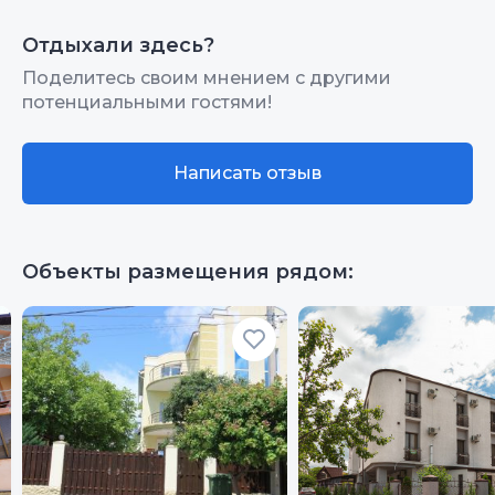
Интернет Wi-Fi
10
А самое главное-это хоршие хозяева,
Качество сна
10
Отдыхали здесь?
которые создают прекрасный отдых,
Территория, двор
10
своим прекрасным настроением,
Поделитесь своим мнением с другими
Гостеприимство
10
позитивом, уютом и комфортом! Если в
потенциальными гостями!
Цена/Качество
10
этом году не будет ограничения, то
Звукоизоляция
10
отдыхать только к Вам!
Расположение
10
Написать отзыв
Чистота
10
Качество сна
10
Объекты размещения рядом:
Гостеприимство
10
Звукоизоляция
10