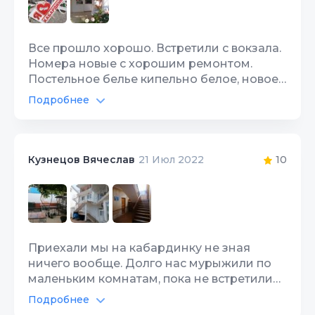
Все прошло хорошо. Встретили с вокзала.
Номера новые с хорошим ремонтом.
Постельное белье кипельно белое, новое.
До моря 15-20 минут. Рекомендую.
Подробнее
Спасибо Константину.
Территория, двор
10
10
Кузнецов Вячеслав
21 Июл 2022
Приехали мы на кабардинку не зная
ничего вообще. Долго нас мурыжили по
маленьким комнатам, пока не встретили
дружелюбного паренька, который с
Подробнее
удовольствием согласился нас проводить