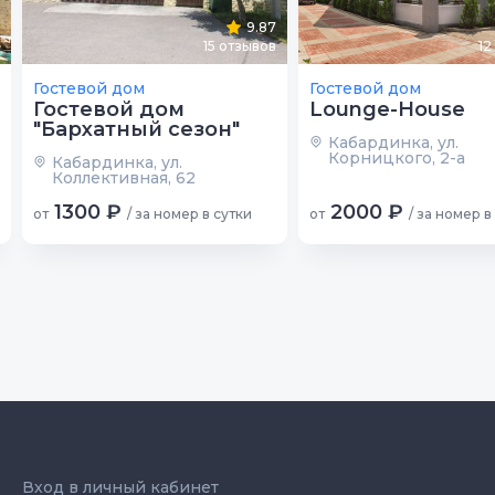
9.87
15
отзывов
12
Гостевой дом
Гостевой дом
Гостевой дом
Lounge-House
"Бархатный сезон"
Кабардинка, ул.
Корницкого, 2-а
Кабардинка, ул.
Коллективная, 62
1300 ₽
2000 ₽
от
/ за номер в сутки
от
/ за номер в
Вход в личный кабинет