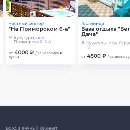
9.32
5
отзывов
Частный сектор
Гостиница
"На Приморском 6-а"
База отдыха "Бе
Дача"
Кучугуры, пер.
Приморский, 6 А
Кучугуры, пер. Гар
12
4000 ₽
от
/ за квартиру в
4500 ₽
от
/ за дом в с
сутки
Вход в личный кабинет