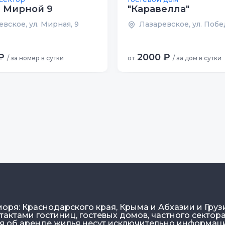
 Мирной 9
"Каравелла"
вское, ул. Мирная, 9
Лазаревское, ул. Побе
₽
2000 ₽
/ за номер в сутки
от
/ за дом в сутки
моря: Краснодарского края, Крыма и Абхазии и Груз
актами гостиниц, гостевых домов, частного сектора
ия об аренде жилья несут исключительно информа