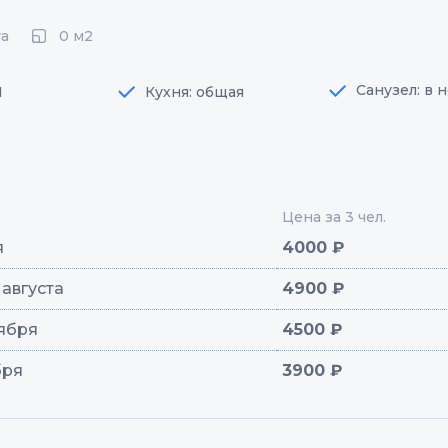
0 м2
та
Санузел: в 
1
Кухня: общая
Цена за 3 чел.
я
4000 ₽
1 августа
4900 ₽
тября
4500 ₽
бря
3900 ₽