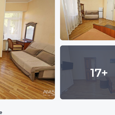
17+
е