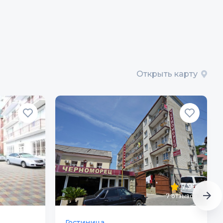
Открыть карту
7.96
7
отзывов
Гостиница