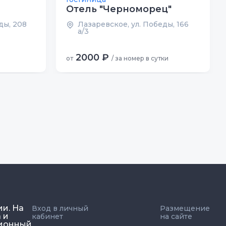
Отель "Черноморец"
ды, 208
Лазаревское, ул. Победы, 166
а/3
2000 ₽
от
/ за номер в сутки
ии. На
Вход в личный
Размещение
 и
кабинет
на сайте
ционный