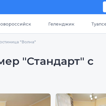
овороссийск
Геленджик
Туапс
Гостиница "Волна"
ер "Стандарт" с