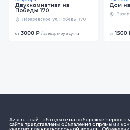
Двухкомнатная на
Дом на
Победы 170
Лазаре
Лазаревское, ул. Победы, 170
3000 ₽
1500 
от
/ за квартиру в сутки
от
Azur.ru – сайт об отдыхе на побережье Черного 
сайте представлены объявления с прямыми конт
квартир для краткосрочной аренды. Объявлен