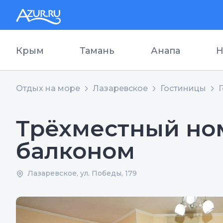
Крым
Тамань
Анапа
Н
Отдых на море
Лазаревское
Гостиницы
Трёхместный ном
балконом
Лазаревское, ул. Победы, 179