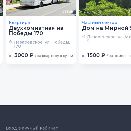
1
отзыв
10
Квартира
Частный сектор
Двухкомнатная на
Дом на Мирной 
Победы 170
Лазаревское, ул. М
9
Лазаревское, ул. Победы,
170
3000 ₽
1500 ₽
от
/ за квартиру в сутки
от
/ за номер в 
Вход в личный кабинет