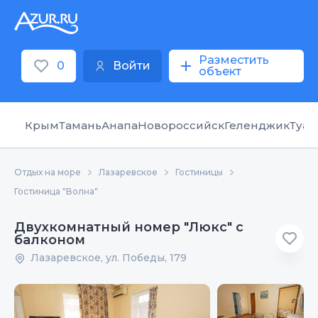
Разместить
0
Войти
объект
Крым
Тамань
Анапа
Новороссийск
Геленджик
Туап
Отдых на море
Лазаревское
Гостиницы
Гостиница "Волна"
Двухкомнатный номер "Люкс" с
балконом
Лазаревское, ул. Победы, 179