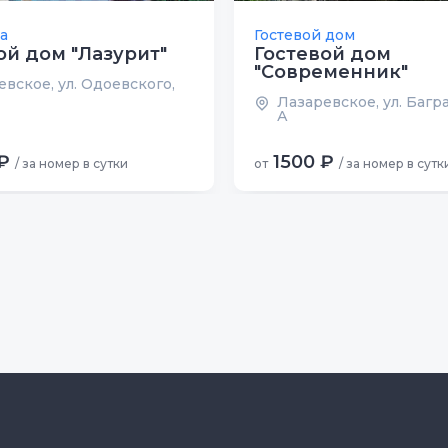
а
Гостевой дом
ой дом "Лазурит"
Гостевой дом
"Современник"
вское, ул. Одоевского,
Лазаревское, ул. Багра
А
₽
1500 ₽
/ за номер в сутки
от
/ за номер в сутк