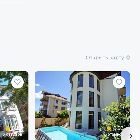
Открыть карту
8.27
8.93
5
отзывов
6
отзывов