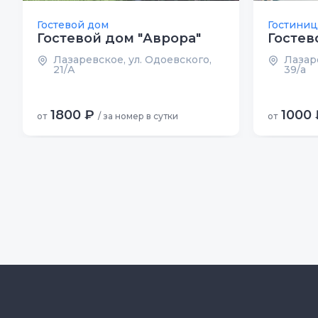
Гостевой дом
Гостиниц
Гостевой дом "Аврора"
Гостев
Лазаревское, ул. Одоевского,
Лазаре
21/А
39/а
1800 ₽
1000 
от
/ за номер в сутки
от