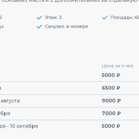
3 основных места и 2 дополнительных за отдельную 
2
Этаж: 3
Площадь: 4
Санузел: в номере
ет
Цена за 4 чел.
я
5000 ₽
я
6500 ₽
1 августа
9000 ₽
тября
7000 ₽
ря - 10 октября
5000 ₽