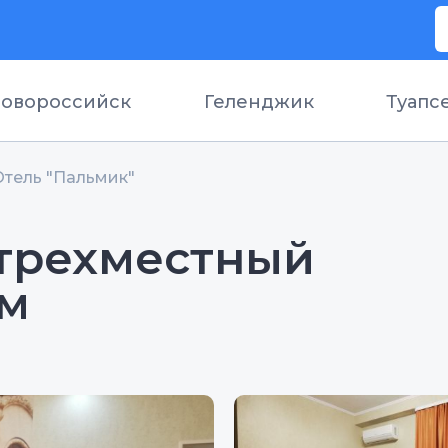
овороссийск
Геленджик
Туапс
Отель "Пальмик"
трехместный
ом