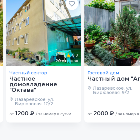
8.9
20
отзывов
Частный сектор
Гостевой дом
Частное
Частный дом "Аг
домовладение
Лазаревское, ул.
"Октава"
Бирюзовая, 9/2
Лазаревское, ул.
Бирюзовая, 10/2
1200 ₽
2000 ₽
от
/ за номер в сутки
от
/ за номер в