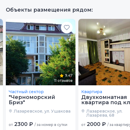
Объекты размещения рядом:
9.47
11
отзывов
Частный сектор
Квартира
"Черноморский
Двухкомнатная
Бриз"
квартира под к
Лазаревское, ул. Ушакова
Лазаревское, ул.
Лазарева, 68
2300 ₽
2000 ₽
от
/ за номер в сутки
от
/ за квартир