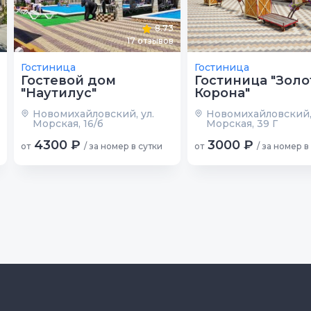
8.73
17
отзывов
Гостиница
Гостиница
Гостевой дом
Гостиница "Золо
"Наутилус"
Корона"
Новомихайловский, ул.
Новомихайловский, 
Морская, 16/б
Морская, 39 Г
4300 ₽
3000 ₽
от
/ за номер в сутки
от
/ за номер в