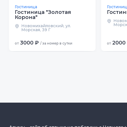
Гостиница
Гостиниц
Гостиница "Золотая
Гостин
Корона"
Новом
Морск
Новомихайловский, ул.
Морская, 39 Г
3000 ₽
2000
от
/ за номер в сутки
от