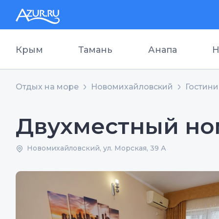
Крым
Тамань
Анапа
Н
Отдых на море
Новомихайловский
Гостин
Двухместный но
Новомихайловский, ул. Морская, 39 А