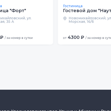
а
Гостиница
ица "Форт"
Гостевой дом "Нау
ихайловский, ул.
Новомихайловский, ул
ая, 35 А
Морская, 16/б
 ₽
4300 ₽
/ за номер в сутки
от
/ за номер в сут