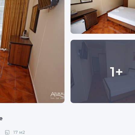
1+
е
17 м2