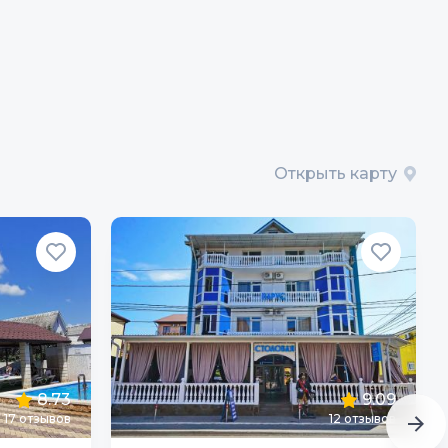
Открыть карту
8.73
9.09
17
отзывов
12
отзывов