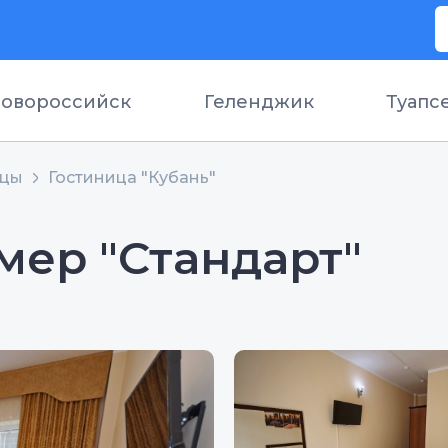
овороссийск
Геленджик
Туапс
ицы
Гостиница "Кубань"
мер "Стандарт"