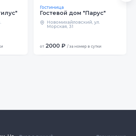
Гостиница
тилус"
Гостевой дом "Парус"
.
Новомихайловский, ул.
Морская, 31
2000 ₽
ки
от
/ за номер в сутки