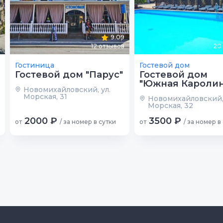
9.09
12
отзывов
20
Гостиница
Гостевой дом
Гостевой дом "Парус"
Гостевой дом
"Южная Каролин
Новомихайловский, ул.
Морская, 31
Новомихайловский, 
Морская, 32
2000 ₽
3500 ₽
от
/ за номер в сутки
от
/ за номер в