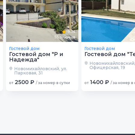
9.74
55
отзывов
Гостевой дом
Гостевой дом
Гостевой дом "Р и
Гостевой дом "Т
Надежда"
Новомихайловский, 
Офицерская, 19
Новомихайловский, ул.
Парковая, 31
2500 ₽
1400 ₽
от
/ за номер в сутки
от
/ за номер в