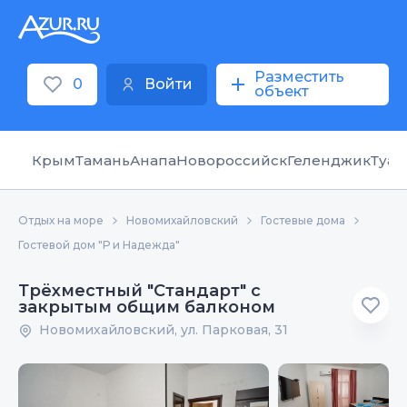
Разместить
0
Войти
объект
Крым
Тамань
Анапа
Новороссийск
Геленджик
Туап
Отдых на море
Новомихайловский
Гостевые дома
Гостевой дом "Р и Надежда"
Трёхместный "Стандарт" с
закрытым общим балконом
Новомихайловский, ул. Парковая, 31