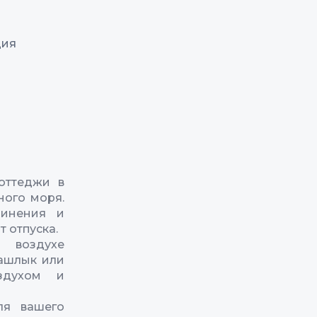
ция
оттеджи в
ного моря.
динения и
 отпуска.
 воздухе
шашлык или
здухом и
ля вашего