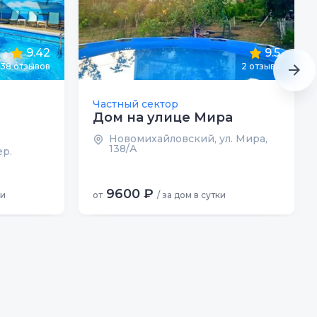
9.42
9.5
38
отзывов
2
отзыва
Частный сектор
Дом на улице Мира
Новомихайловский, ул. Мира,
138/А
р.
9600 ₽
ки
от
/ за дом в сутки