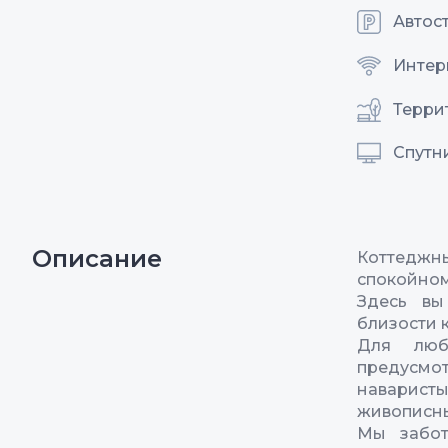
Автос
Интерн
Терри
Спутн
Описание
Коттеджн
спокойном
Здесь вы
близости 
Для люб
предусмот
наварис
живописн
Мы забот