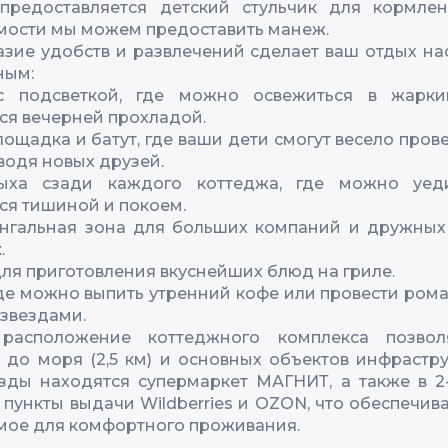
 предоставляется детский стульчик для кормлен
ости мы можем предоставить манеж.
зие удобств и развлечений сделает ваш отдых 
ным:
с подсветкой, где можно освежиться в жарк
ся вечерней прохладой.
лощадка и батут, где ваши дети смогут весело прове
аводя новых друзей.
ыха сзади каждого коттеджа, где можно уед
ся тишиной и покоем.
нгальная зона для больших компаний и дружных
.
ля приготовления вкуснейших блюд на гриле.
где можно выпить утренний кофе или провести ром
 звездами.
расположение коттеджного комплекса позвол
 до моря (2,5 км) и основных объектов инфрастру
зды находятся супермаркет МАГНИТ, а также в 2
 пункты выдачи Wildberries и OZON, что обеспечива
ое для комфортного проживания.