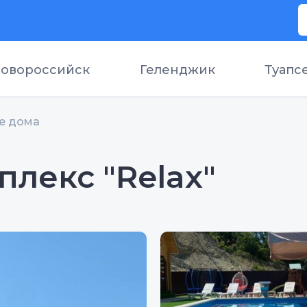
овороссийск
Геленджик
Туапс
е дома
лекс "Relax"