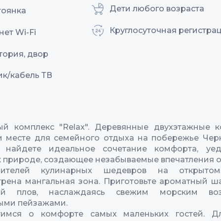
Дети любого возраста
тоянка
Круглосуточная регистра
ет Wi-Fi
тория, двор
ик/кабель ТВ
ый комплекс "Relax". Деревянные двухэтажные к
 месте для семейного отдыха на побережье Чер
 найдете идеальное сочетание комфорта, уе
к природе, создающее незабываемые впечатления от
ителей кулинарных шедевров на открытом
рена мангальная зона. Приготовьте ароматный 
тый плов, наслаждаясь свежим морским во
ыми пейзажами.
имся о комфорте самых маленьких гостей. Д