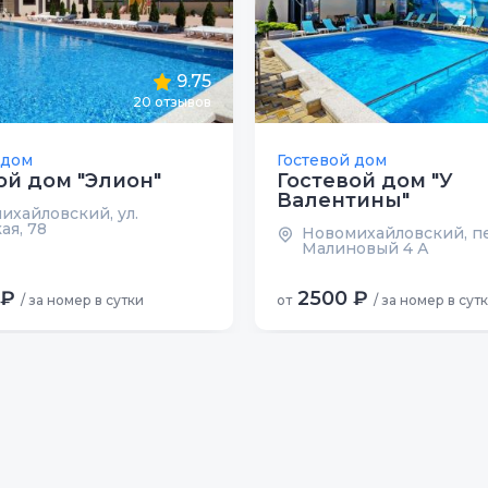
9.75
20
отзывов
 дом
Гостевой дом
ой дом "Элион"
Гостевой дом "У
Валентины"
ихайловский, ул.
ая, 78
Новомихайловский, пе
Малиновый 4 А
 ₽
2500 ₽
/ за номер в сутки
от
/ за номер в сут