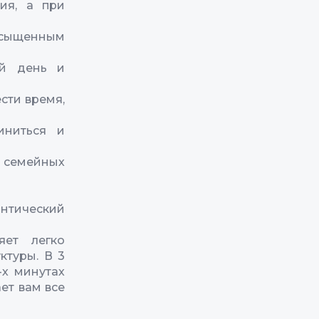
ия, а при
насыщенным
ий день и
сти время,
иниться и
 семейных
антический
яет легко
ктуры. В 3
-х минутах
ет вам все