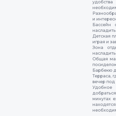
удобства
необходим
Разнообра
и интерес
Бассейн 
насладить
Детская п
играя и з
Зона отд
насладить
Общая ма
посиделок
Барбекю д
Терраса, 
вечер под
Удобное 
добраться
минутах е
находятся
необходим