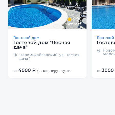
9.96
7
отзывов
Гостевой дом
Гостевой
Гостевой дом "Лесная
Гостев
дача"
Новом
Морск
Новомихайловский, ул. Лесная
дача 1
4000 ₽
3000
от
/ за квартиру в сутки
от