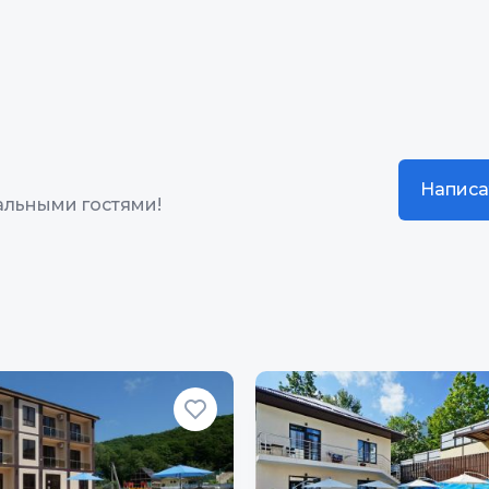
Написа
альными гостями!