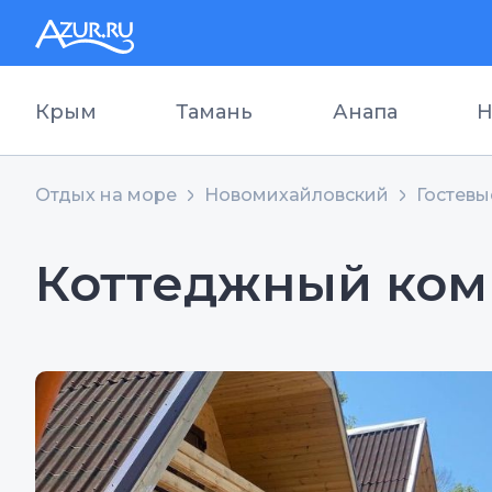
Крым
Тамань
Анапа
Н
Отдых на море
Новомихайловский
Гостевы
Коттеджный комп