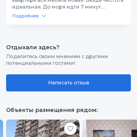
квартире вся мебель новая. Везде чистота
идеальная. До моря идти 7 минут.
Спасибо большое Вам Татьяна. Через 2
Подробнее
месяца приедем снова к Вам.
Отдыхали здесь?
Поделитесь своим мнением с другими
потенциальными гостями!
Написать отзыв
Объекты размещения рядом: