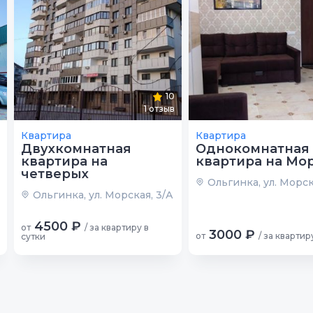
10
1
отзыв
Квартира
Квартира
Двухкомнатная
Однокомнатная
квартира на
квартира на Мо
четверых
Ольгинка, ул. Морск
Ольгинка, ул. Морская, 3/А
4500 ₽
от
/ за квартиру в
3000 ₽
от
/ за квартир
сутки