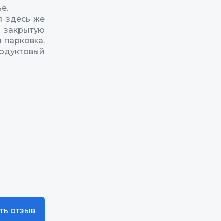
ё.
я здесь же
а закрытую
 парковка.
родуктовый
ть отзыв