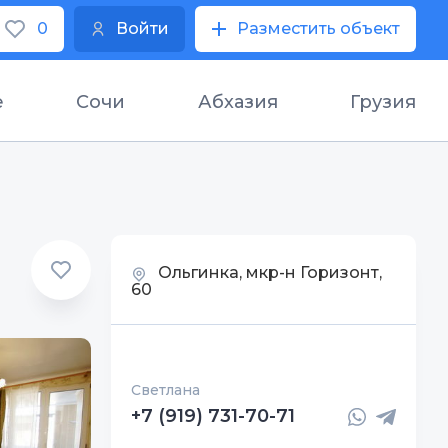
0
Войти
Разместить объект
е
Сочи
Абхазия
Грузия
Ольгинка, мкр-н Горизонт,
60
Светлана
+7 (919) 731-70-71