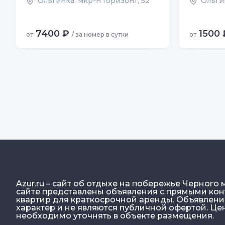
Ольгинка, мкр-н Горизонт, 52
Ольгин
7400 ₽
1500 
от
/ за номер в сутки
от
Azur.ru – сайт об отдыхе на побережье Черного 
сайте представлены объявления с прямыми конт
квартир для краткосрочной аренды. Объявлен
характер и не являются публичной офертой. Ц
необходимо уточнять в объекте размещения.