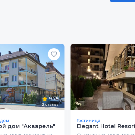
9.75
2
отзыва
 дом
Гостиница
ой дом "Акварель"
Elegant Hotel Resor