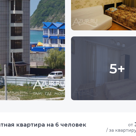
5+
атная квартира на 6 человек
от
/ за квартир