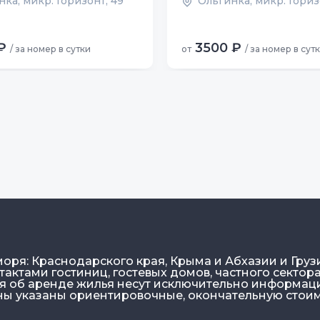
ка, микр. Горизонт, 49
Ольгинка, микр. Горизо
₽
3500 ₽
/ за номер в сутки
от
/ за номер в сут
моря: Краснодарского края, Крыма и Абхазии и Груз
актами гостиниц, гостевых домов, частного сектора
ия об аренде жилья несут исключительно информа
ены указаны ориентировочные, окончательную стои