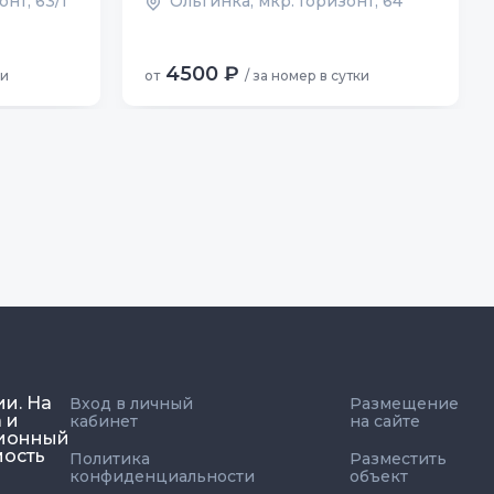
нт, 63/1
Ольгинка, мкр. Горизонт, 64
4500 ₽
ки
от
/ за номер в сутки
ии. На
Вход в личный
Размещение
 и
кабинет
на сайте
ционный
мость
Политика
Разместить
конфиденциальности
объект