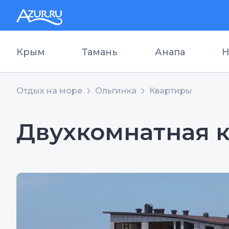
Крым
Тамань
Анапа
Н
Отдых на море
Ольгинка
Квартиры
Двухкомнатная к