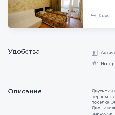
6 мест
Удобства
Автос
Интерн
Описание
Двухкомн
первом эт
посёлка О
Две изол
прихожая.