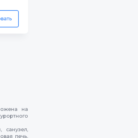
вать
ложена на
курортного
 санузел,
овая печь,