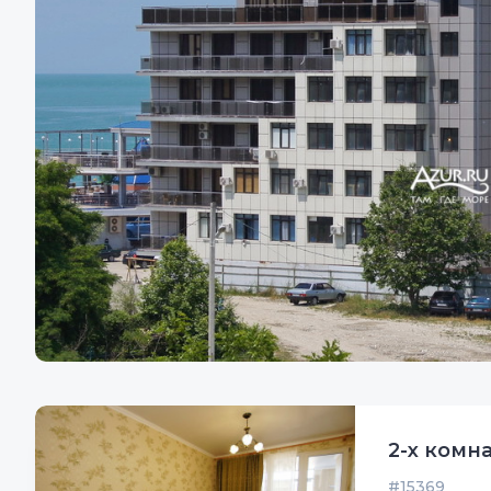
2-х комн
#15369