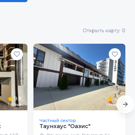
Открыть карту
9.8
10
1
отзыв
1
отзыв
Частный сектор
t
Таунхаус "Оазис"