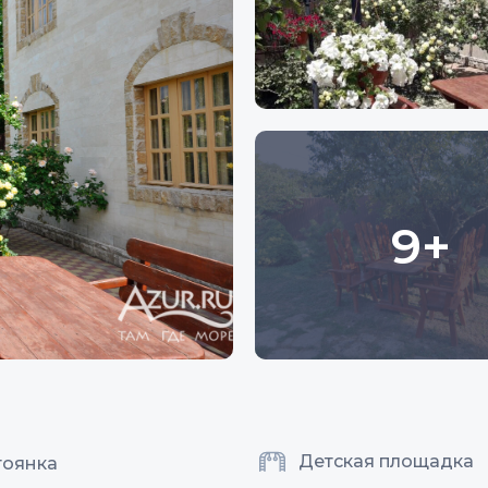
9+
Детская площадка
тоянка