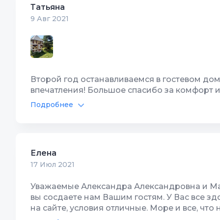
Татьяна
9 Авг 2021
Второй год останавливаемся в гостевом до
впечатления! Большое спасибо за комфорт и 
Подробнее
Автостоянка
10
Террито
Елена
17 Июл 2021
Уважаемые Александра Александровна и Мар
вы сосдаете нам Вашим гостям. У Вас все зд
на сайте, условия отличные. Море и все, чт
ходили только пешком, таким отличным гор