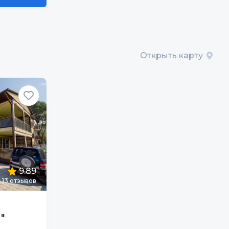
Открыть карту
9.89
13
отзывов
"