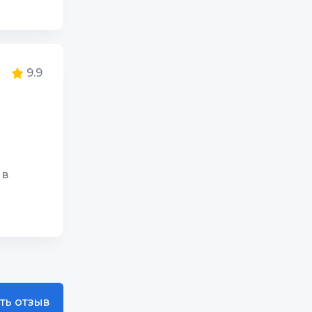
юта и
10
10
9.9
10
 в
10
10
10
ть отзыв