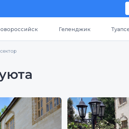
овороссийск
Геленджик
Туапс
сектор
 уюта