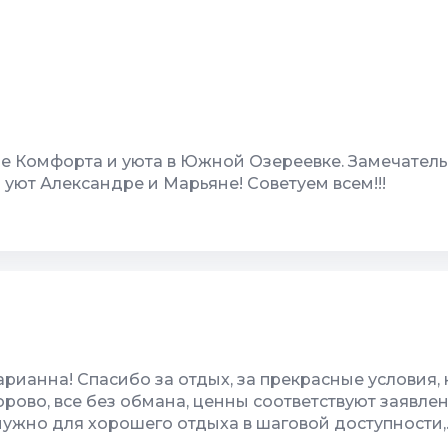
ме Комфорта и уюта в Южной Озереевке. Замечател
уют Александре и Марьяне! Советуем всем!!!
рия, двор
10
Детская площадка
ианна! Спасибо за отдых, за прекрасные условия, 
орово, все без обмана, ценны соответствуют заявл
о нужно для хорошего отдыха в шаговой доступности,
ным воздухом не могли надышаться. Открытое море