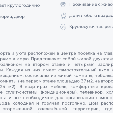
Проживание с жив
ает круглогодично
Дети любого возрас
тория, двор
Круглосуточная рег
рта и уюта расположен в центре посёлка на глав
рямо к морю. Представляет собой жилой двухэта
балконом на втором этаже и четырьмя изоли
и. Каждая из них имеет самостоятельный вход 
мещением, состоящим из жилой комнаты, небольш
комнаты (на первом этаже площадью 37 м2, на второ
24 м2). В квартирах мебель, комфортные крова
 сплит-системы (кондиционеры), телевизор, хо
ита и всё необходимое для организации самост
 Вода холодная и горячая постоянно. Дом расп
 огороженной озеленённой территории, где