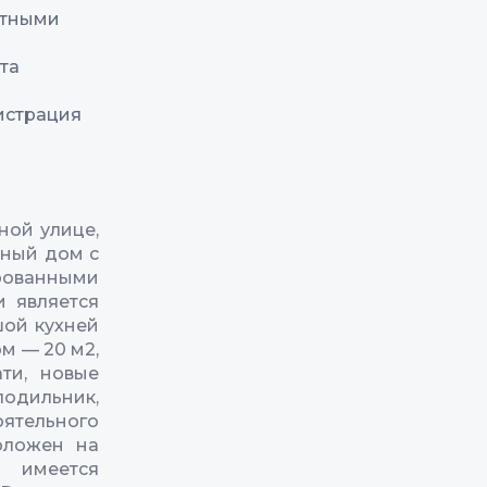
отными
та
истрация
ной улице,
жный дом с
рованными
и является
ой кухней
м — 20 м2,
ти, новые
лодильник,
оятельного
оложен на
 имеется