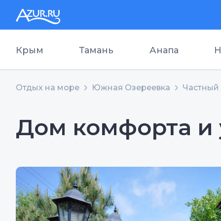
Крым
Тамань
Анапа
Н
Отдых на море
Южная Озереевка
Частный 
Дом комфорта и