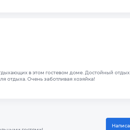
сибо вам за отдых и гостеприимство "Гостевой Дом У
чество
10
Качество сна
жение
10
Гостеприимство
10
Звукоизоляция
дыхающих в этом гостевом доме. Достойный отдых
я отдыха. Очень заботливая хозяйка!
чество
10
Качество сна
жение
9
Гостеприимство
10
Звукоизоляция
Написа
альными гостями!