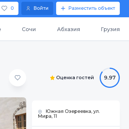
0
Войти
Разместить объект
е
Сочи
Абхазия
Грузия
9.97
Оценка гостей
Южная Озереевка, ул.
Мира, 11