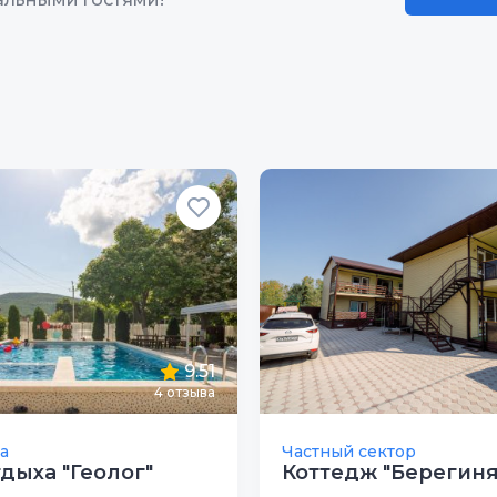
9.51
4
отзыва
а
Частный сектор
тдыха "Геолог"
Коттедж "Берегиня