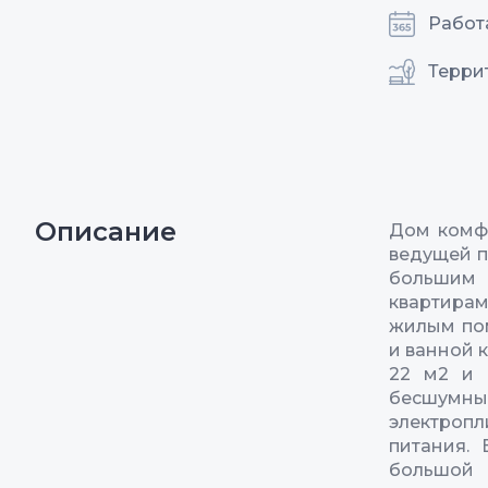
Работ
Терри
Описание
Дом комфо
ведущей п
большим 
квартирам
жилым по
и ванной 
22 м2 и 
бесшумные
электропл
питания.
большой