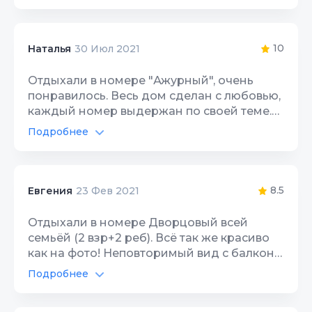
Автостоянка
10
Расположение
10
Интернет Wi-Fi
10
10
Наталья
30 Июл 2021
Чистота
10
Территория, двор
10
Отдыхали в номере "Ажурный", очень
Качество сна
10
понравилось. Весь дом сделан с любовью,
Цена/Качество
10
каждый номер выдержан по своей теме.
Гостеприимство
10
Татьяна Михайловна - прекрасная
Расположение
Подробнее
10
хозяйка, очень приветливая. Очень
Звукоизоляция
10
Интернет Wi-Fi
10
рекомендую!
Чистота
10
Территория, двор
10
8.5
Евгения
23 Фев 2021
Качество сна
10
Цена/Качество
10
Отдыхали в номере Дворцовый всей
Гостеприимство
10
семьёй (2 взр+2 реб). Всё так же красиво
Чистота
10
как на фото! Неповторимый вид с балкона,
Звукоизоляция
10
особенно по утрам, когда только восходит
Качество сна
Подробнее
10
солнце..! Круче по ощущениям я еще не
Питание в отеле
8
завтракала с таким пейзажем! Отдых был
Гостеприимство
10