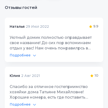
Отзывы гостей
9.9
Наталья
29 Июл 2022
Уютный домик полностью оправдывает
свое название! До сих пор вспоминаем
отдых у вас! Нам очень понравилрсь в
Партените и у Татьяны Михайловны!
Подробнее
Спасибо Вам большое за гостеприимство!
Автостоянка
9
Вернемся к Вам обязательно!
Интернет Wi-Fi
10
10
Юлия
2 Авг 2021
Территория, двор
10
Спасибо за отличное гостеприимство
хозяйки дома Татьяне Михайловне!
Спутник/кабель ТВ
10
Хорошие номера, есть где поставить
машину, отличное расположение, рядом
Цена/Качество
Подробнее
10
парк Айвазовского и другое.