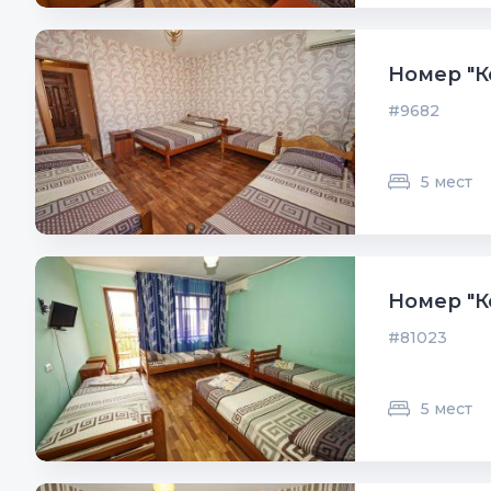
Номер "К
#9682
5 мест
Номер "К
#81023
5 мест