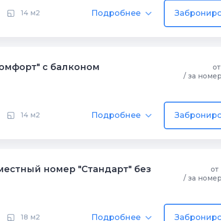
Подробнее
Заброниро
14 м2
омфорт" с балконом
от
/ за номе
Подробнее
Заброниро
14 м2
естный номер "Стандарт" без
от
/ за номе
Подробнее
Заброниро
18 м2