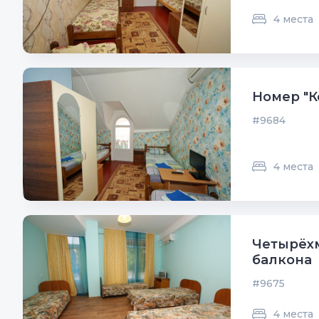
4 места
Номер "К
#9684
4 места
Четырёхм
балкона
#9675
4 места