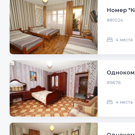
Номер "К
#81024
4 места
Однокомн
#9676
4 места