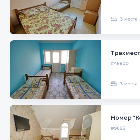
3 места
Трёхмест
#48800
3 места
Номер "К
#9683