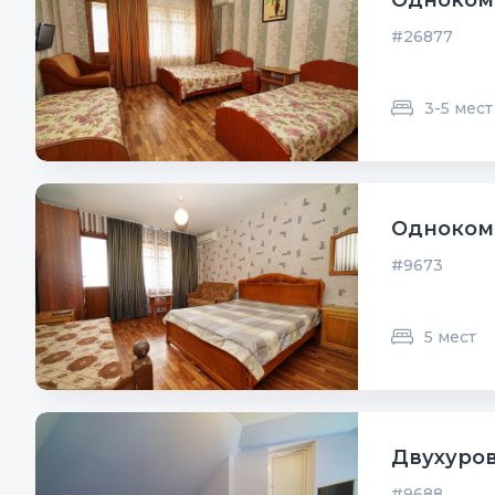
Однокомн
#26877
3-5 мест
Однокомн
#9673
5 мест
Двухуров
#9688