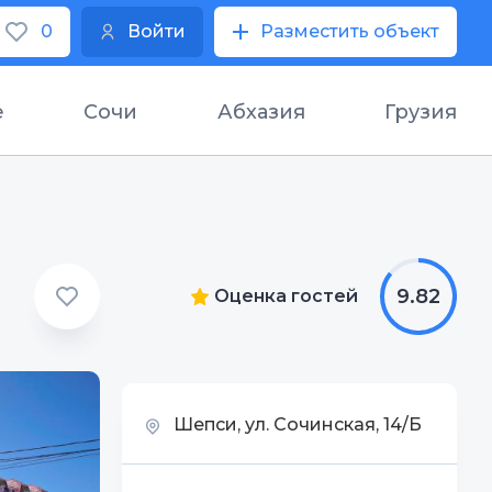
0
Войти
Разместить объект
е
Сочи
Абхазия
Грузия
9.82
Оценка гостей
Шепси, ул. Сочинская, 14/Б