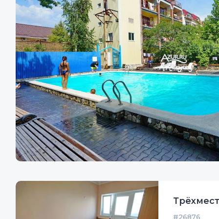
Трёхмест
#26876