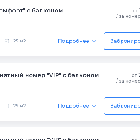
омфорт" с балконом
от
/ за номе
Подробнее
Заброниро
25 м2
атный номер "VIP" с балконом
от
/ за номе
Подробнее
Заброниро
25 м2