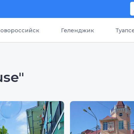
овороссийск
Геленджик
Туапс
use"