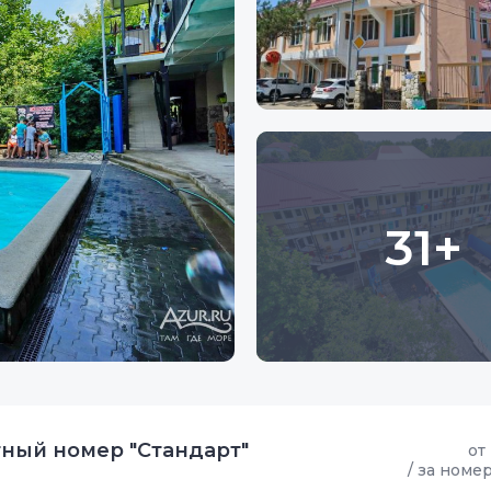
31+
ный номер "Стандарт"
от
/ за номе