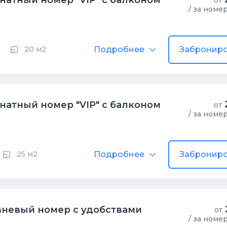
атный номер "VIP" с балконом
от
/ за номе
Подробнее
Заброниро
20 м2
атный номер "VIP" с балконом
от
/ за номе
Подробнее
Заброниро
25 м2
невый номер с удобствами
от
/ за номе