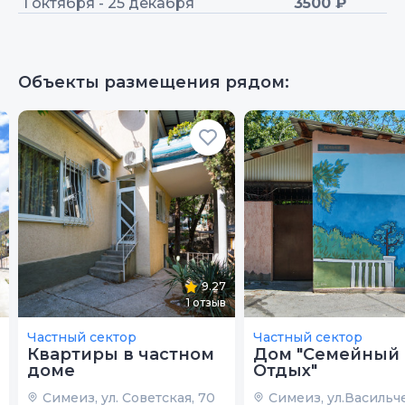
1 октября - 25 декабря
3500 ₽
Объекты размещения рядом:
9.27
1
отзыв
Частный сектор
Частный сектор
Квартиры в частном
Дом "Семейный
доме
Отдых"
Симеиз, ул. Советская, 70
Симеиз, ул.Васильч