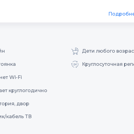
Подробн
йн
Дети любого возрас
тоянка
Круглосуточная рег
ет Wi-Fi
ает круглогодично
тория, двор
ик/кабель ТВ