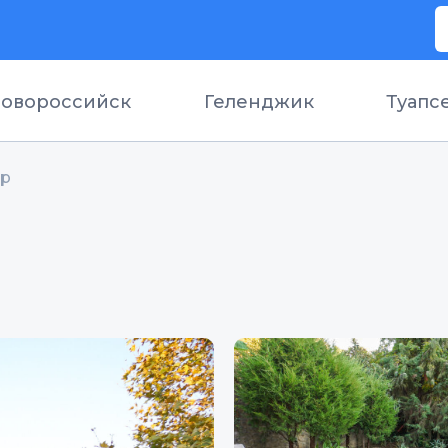
овороссийск
Геленджик
Туапс
ор