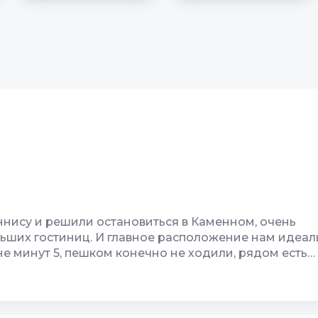
еннису и решили остановиться в Каменном, очень
льших гостиниц. И главное расположение нам идеал
не минут 5, пешком конечно не ходили, рядом есть
 было и так добираться. Жили в двухкомнатном но
отдельная со своим входом, но только очень интерес
 Wi-Fi
9
Спутник/кабель ТВ
 которые в наше время смартфонов не часто встрети
омере или слабо или вообще нет. Но мобильный лета