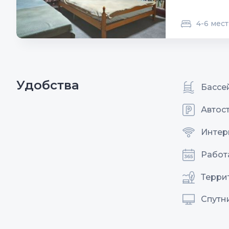
4-6 мест
Удобства
Бассе
Автос
Интерн
Работ
Терри
Спутн