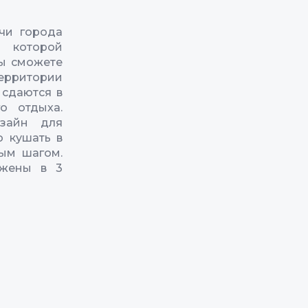
чи города
 которой
вы сможете
ерритории
 сдаются в
о отдыха.
изайн для
о кушать в
ным шагом.
ожены в 3