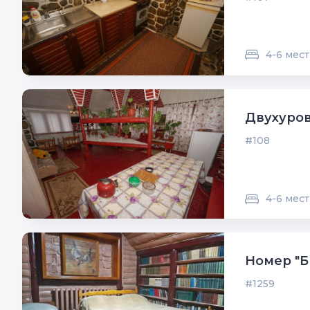
4-6 мест
Двухуров
#108
4-6 мест
Номер "Б
#1259