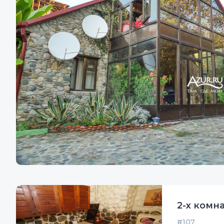
2-х комн
#107