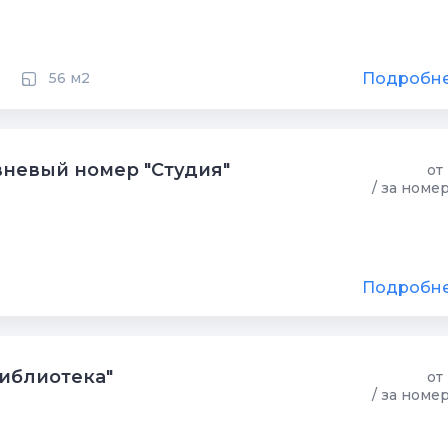
Подробн
56 м2
невый номер "Студия"
от
/ за номе
Подробн
иблиотека"
от
/ за номе