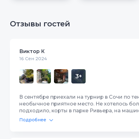
Отзывы гостей
Виктор К
16 Сен 2024
3+
В сентябре приехали на турнир в Сочи по т
необычное приятное место. Не хотелось бо
подходило, корты в парке Ривьера, на маши
остановка общественного транспорта можно
Подробнее
выход у мангала. По сути это как квартира 
Бассейн
9
Интернет
каменные стены, картины, книги в номере :)
Интернет есть но ловит во дворе, в нашем н