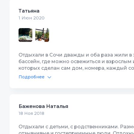
Автостоянка
10
Террито
Парковка очень удобная, единственное надо 
Татьяна
Хозяйка очень гостеприимная приятная жен
1 Июн 2020
понравилось, и теперь будем чаще на турнир
Отдыхали в Сочи дважды и оба раза жили в э
бассейн, где можно освежиться и взрослым и
которых сделан сам дом, номера, каждый со
приветливая и доброжелательная хозяйка до
Подробнее
хорошая физическая нагрузка, особенно ког
Бассейн
10
Интернет
запахами этого города. Для отдыха большо
Автостоянка
6
Террито
Баженова Наталья
18 Ноя 2018
Отдыхали с детьми, с родственниками. Разм
отзывчивые и гостеприимные люди. Отдохнул