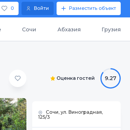
0
Войти
Разместить объект
е
Сочи
Абхазия
Грузия
9.27
Оценка гостей
Сочи, ул. Виноградная,
125/3