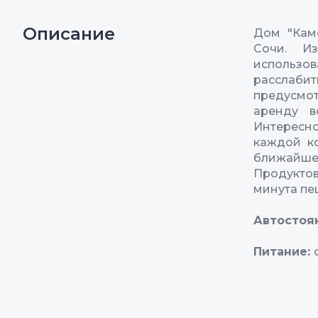
Описание
Дом "Кам
Сочи. И
использов
расслаби
предусмот
аренду в
Интересн
каждой ко
ближайшем
Продукто
минута пе
Автостоя
Питание: