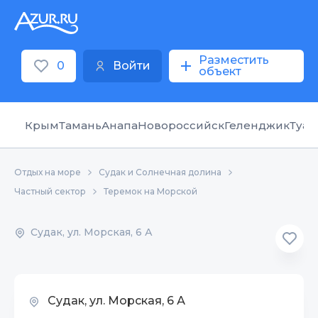
Разместить
0
Войти
объект
Крым
Тамань
Анапа
Новороссийск
Геленджик
Туап
Отдых на море
Судак и Солнечная долина
Частный сектор
Теремок на Морской
Судак, ул. Морская, 6 А
Судак, ул. Морская, 6 А