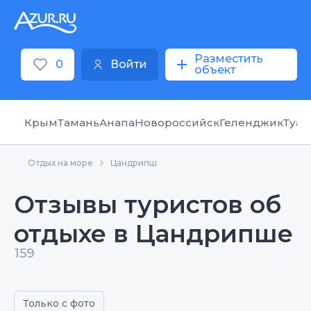
Разместить
0
Войти
объект
Крым
Тамань
Анапа
Новороссийск
Геленджик
Туап
Отдых на море
Цандрипш
Отзывы туристов об
отдыхе в Цандрипше
159
Только с фото