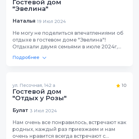
Гостевой дом
"Эвелина"
Наталья
19 Июл 2024
Не могу не поделиться впечатлениями об
отдыхе в гостевом доме "Эвелина"!
Отдыхали двумя семьями в июле 2024г,
заказали трансфер, нас приехали и
Подробнее
встретили от жд Адлера. Кристина-
Оценка
добродушная, гостеприимная хозяйка,
всё показала, рассказала. " Мои хорошие"
Питание в отеле
10
- мы ещё долго будем вспоминать с
ул. Песочная, 142 а
10
улыбкой на лице)) (так обращалась к
Гостевой дом
Бассейн
10
своим гостям). В номерах чисто,
"Отдых у Розы"
комфортно, всё необходимое есть, на
Автостоянка
10
территории вкусная столовая, бассейн,
Булат
3 Июл 2024
небольшая игровая площадка для детей.
Интернет Wi-Fi
10
Детей очень много, каждый находит себе
Нам очень все понравилось, встречают как
друга для прогулок и развлечений, так что
родных, каждый раз приезжаем и нам
Территория, двор
10
скучно не будет. 2раза в неделю
очень нравится всегда встречают с