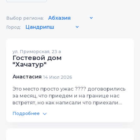
Выбор региона:
Город:
ул. Приморская, 23 а
Гостевой дом
"Хачатур"
Анастасия
14 Июл 2026
Это место просто ужас ???? договорились
за месяц, что приедем и на границе нас
встретят, но как написали что приехали
нам сказали добирайтесь
Подробнее
самостоятельно, тк не могут дозвониться
Перейти к объекту
до человека кто нас встретит????. Ладно
мы доехали, но ворота нам не открыли
пришлось самим), но это ладно ???? в