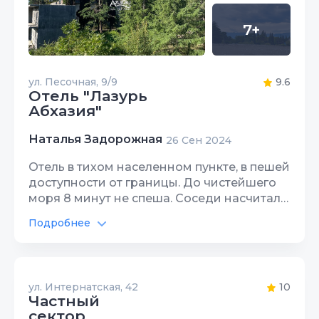
Территория, двор
10
7+
Цена/Качество
10
Расположение
10
ул. Песочная, 9/9
9.6
Отель "Лазурь
Чистота
10
Абхазия"
Качество сна
10
Наталья Задорожная
26 Сен 2024
Гостеприимство
10
Отель в тихом населенном пункте, в пешей
доступности от границы. До чистейшего
Звукоизоляция
8
моря 8 минут не спеша. Соседи насчитали
800 шагов. Уборка номера практически
Подробнее
Санузлы
10
ежедневно, смена белья и полотенец
Оценка
каждые три дня. В номере есть все, что
заявлено в описании. Фото соответствуют
Автостоянка
9
действительности. Персонал приветливый,
ул. Интернатская, 42
10
Перейти к объекту
по просьбе встретят и проводят до
Частный
Интернет Wi-Fi
9
границы. Рядом можно вкусно поесть у
сектор