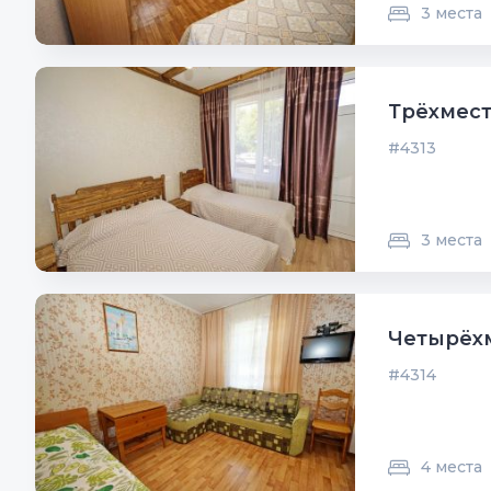
3 места
Трёхмест
#4313
3 места
Четырёх
#4314
4 места