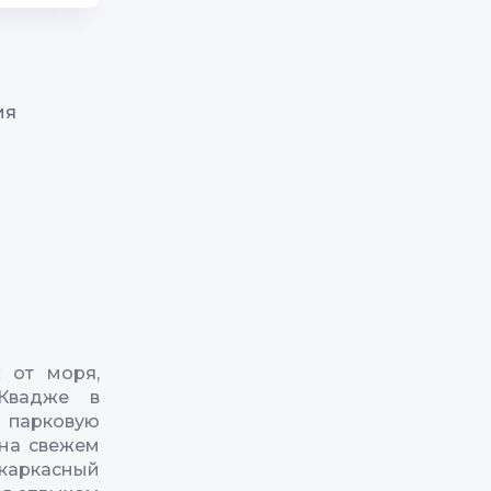
ия
 от моря,
-Квадже в
 парковую
 на свежем
каркасный