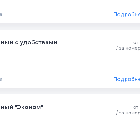
Подробн
а
ный с удобствами
от
/ за номе
Подробн
а
ный "Эконом"
от
/ за номе