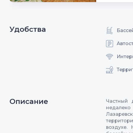
Удобства
Бассе
Автос
Интерн
Терри
Описание
Частный 
недалеко
Лазаревс
территори
воздухе.