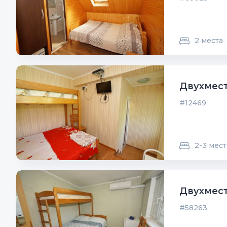
2 места
Двухмест
#12469
2-3 мест
Двухмест
#58263