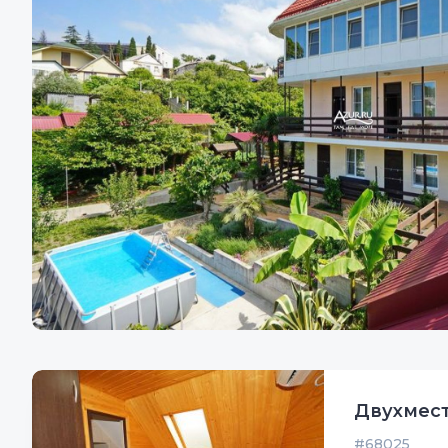
Двухмес
#68025