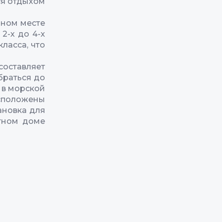
ся отдыхом
нном месте
2-х до 4-х
ласса, что
составляет
браться до
 в морской
асположены
ановка для
стном доме