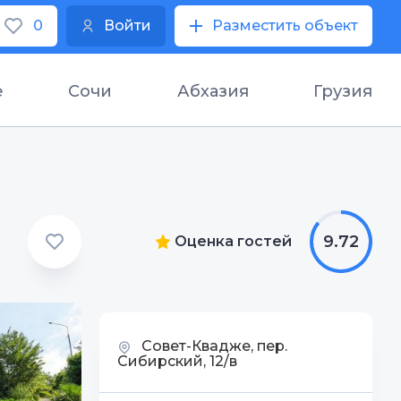
0
Войти
Разместить объект
е
Сочи
Абхазия
Грузия
9.72
Оценка гостей
Совет-Квадже, пер.
Сибирский, 12/в