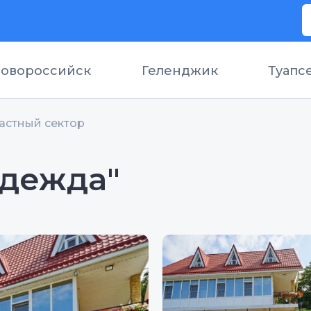
овороссийск
Геленджик
Туапс
астный сектор
адежда"