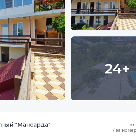
24+
тный "Мансарда"
от
/ за номе