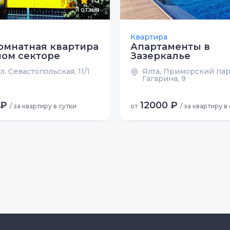
1
отзыв
а
Квартира
омнатная квартира
Апартаменты в
ном секторе
Зазеркалье
ул. Севастопольская, 11/1
Ялта, Приморский пар
Гагарина, 9
 ₽
12000 ₽
/ за квартиру в сутки
от
/ за квартиру в