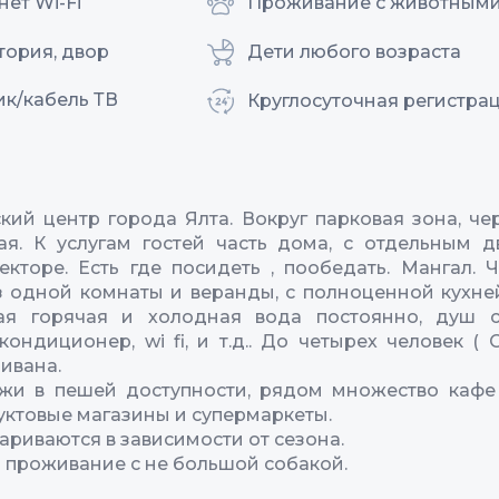
ет Wi-Fi
Проживание с животным
тория, двор
Дети любого возраста
ик/кабель ТВ
Круглосуточная регистра
кий центр города Ялта. Вокруг парковая зона, че
я. К услугам гостей часть дома, с отдельным 
екторе. Есть где посидеть , пообедать. Мангал. 
з одной комнаты и веранды, с полноценной кухней.
ая горячая и холодная вода постоянно, душ с
кондиционер, wi fi, и т.д.. До четырех человек ( С
ивана.
яжи в пешей доступности, рядом множество кафе
дуктовые магазины и супермаркеты.
ариваются в зависимости от сезона.
проживание с не большой собакой.