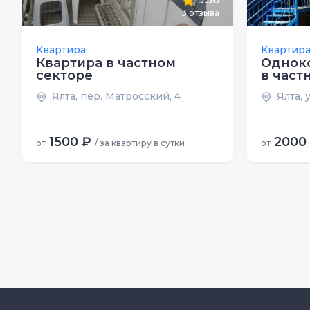
3
отзыва
Квартира
Квартир
Квартира в частном
Однок
секторе
в част
Ялта, пер. Матросский, 4
Ялта, 
1500 ₽
2000
от
/ за квартиру в сутки
от