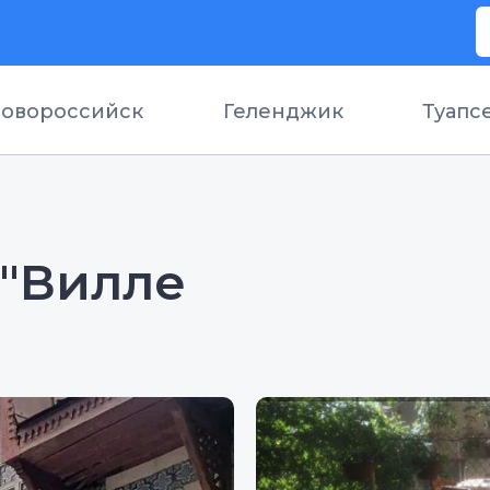
овороссийск
Геленджик
Туапс
 "Вилле