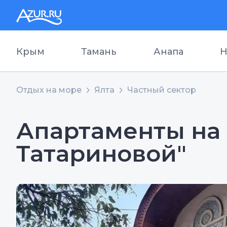
Крым
Тамань
Анапа
Н
Отдых на море
Ялта
Частный сектор
Апартаменты на
Татариновой"