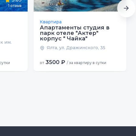
1
отзыв
Квартира
Апартаменты студия в
парк отеле "Актер"
корпус " Чайка"
к им.
Ялта, ул. Дражинского, 35
3500 ₽
 сутки
от
/ за квартиру в сутки