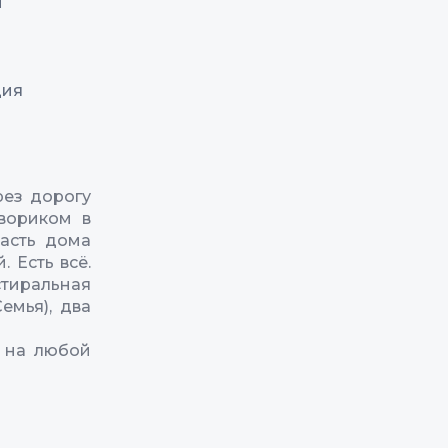
и
ция
рез дорогу
двориком в
Часть дома
 Есть всё.
тиральная
емья), два
 на любой