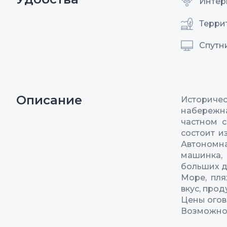
Интерн
Терри
Спутн
Описание
Историчес
набережна
частном с
состоит и
Автономн
машинка, 
больших д
Море, пл
вкус, про
Цены огов
Возможно 