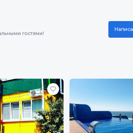
Написа
альными гостями!
10