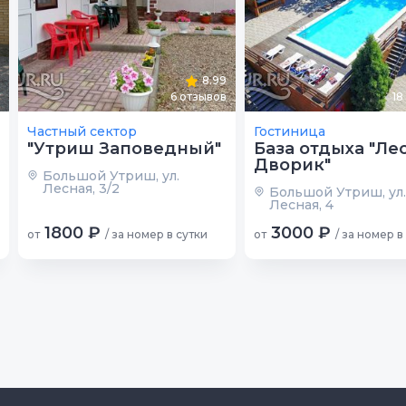
8.99
6
отзывов
18
Частный сектор
Гостиница
"Утриш Заповедный"
База отдыха "Ле
Дворик"
Большой Утриш, ул.
Лесная, 3/2
Большой Утриш, ул.
Лесная, 4
1800 ₽
3000 ₽
от
/ за номер в сутки
от
/ за номер в