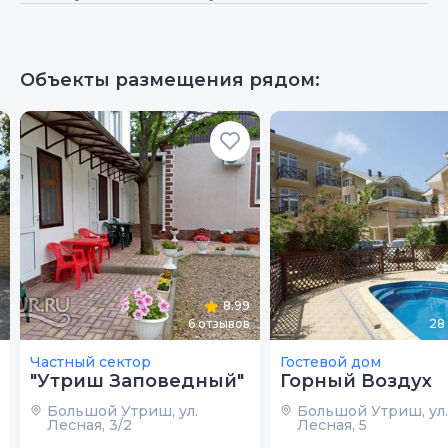
Объекты размещения рядом:
8.99
6
отзывов
28
Частный сектор
Гостевой дом
"Утриш Заповедный"
Горный Воздух
Большой Утриш, ул.
Большой Утриш, ул.
Лесная, 3/2
Лесная, 5