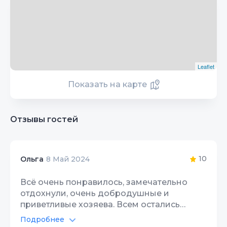
Leaflet
Показать на карте
Отзывы гостей
10
Ольга
8 Май 2024
Всё очень понравилось, замечательно
отдохнули, очень добродушные и
приветливые хозяева. Всем остались
довольны, очень надеемся на скорую
Подробнее
встречу уже в этом году!!!