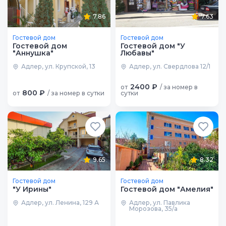
7.86
7.63
Гостевой дом
Гостевой дом
Гостевой дом
Гостевой дом "У
"Аннушка"
Любавы"
Адлер, ул. Крупской, 13
Адлер, ул. Свердлова 12/1
2400 ₽
от
/ за номер в
800 ₽
от
/ за номер в сутки
сутки
9.65
8.32
Гостевой дом
Гостевой дом
"У Ирины"
Гостевой дом "Амелия"
Адлер, ул. Ленина, 129 А
Адлер, ул. Павлика
Морозова, 35/а