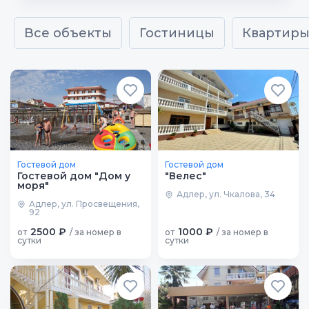
Все объекты
Гостиницы
Квартир
Гостевой дом
Гостевой дом
Гостевой дом "Дом у
"Велес"
моря"
Адлер, ул. Чкалова, 34
Адлер, ул. Просвещения,
92
2500 ₽
1000 ₽
от
/ за номер в
от
/ за номер в
сутки
сутки