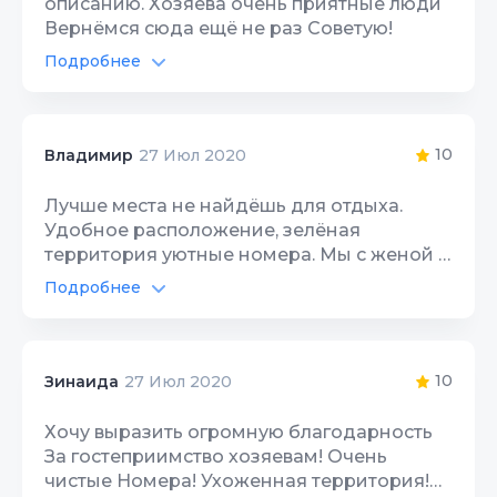
описанию. Хозяева очень приятные люди
Детская площадка
10
Вернёмся сюда ещё не раз Советую!
Цена/Качество
Подробнее
10
Автостоянка
10
Расположение
10
Интернет Wi-Fi
10
10
Владимир
27 Июл 2020
Чистота
10
Территория, двор
10
Лучше места не найдёшь для отдыха.
Качество сна
10
Удобное расположение, зелёная
Детская площадка
10
территория уютные номера. Мы с женой в
Гостеприимство
10
восторге от отдыха. Очень благодарны за
Цена/Качество
Подробнее
10
прекрасный отдых Рудику и Зине! Все
Звукоизоляция
10
Автостоянка
10
рекомендуем, не пожалеете!
Расположение
10
Интернет Wi-Fi
10
10
Зинаида
27 Июл 2020
Чистота
10
Территория, двор
10
Хочу выразить огромную благодарность
Качество сна
10
За гостеприимство хозяевам! Очень
Детская площадка
10
чистые Номера! Ухоженная территория!
Гостеприимство
10