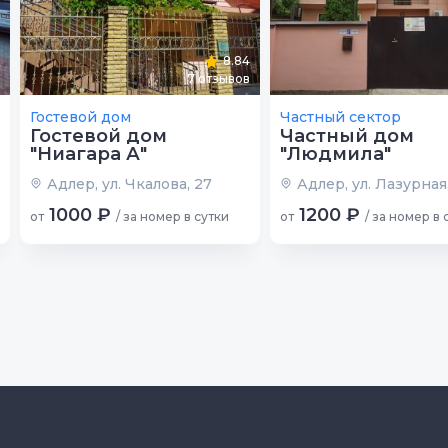
8.84
7
отзывов
Гостевой дом
Частный сектор
Гостевой дом
Частный дом
"Ниагара А"
"Людмила"
Адлер, ул. Чкалова, 27
Адлер, ул. Лазурная,
1000 ₽
1200 ₽
от
/ за номер в сутки
от
/ за номер в 