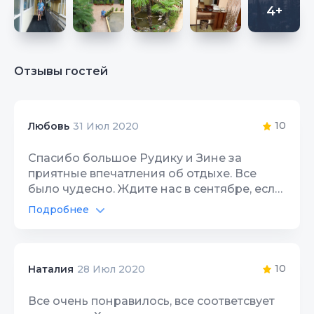
4+
Отзывы гостей
10
Любовь
31 Июл 2020
Спасибо большое Рудику и Зине за
приятные впечатления об отдыхе. Все
было чудесно. Ждите нас в сентябре, если
ситуация с коронавирусом не поменяется.
Подробнее
Очень рекомендую.
Автостоянка
10
Интернет Wi-Fi
10
10
Наталия
28 Июл 2020
Территория, двор
10
Все очень понравилось, все соответсвует