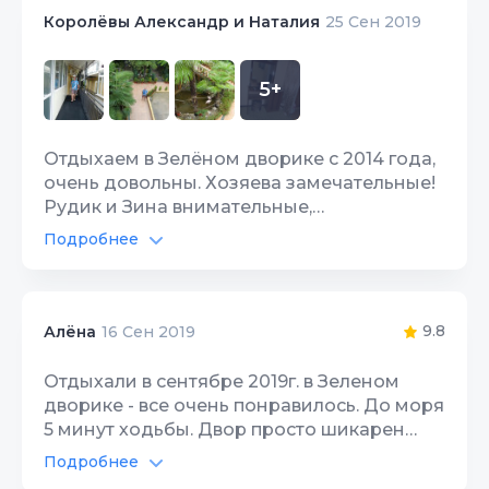
Интернет Wi-Fi
10
рекомендую.
Королёвы Александр и Наталия
25 Сен 2019
Чистота
9
Территория, двор
10
Качество сна
9
5+
Детская площадка
10
Гостеприимство
10
Цена/Качество
10
Отдыхаем в Зелёном дворике с 2014 года,
Звукоизоляция
9
очень довольны. Хозяева замечательные!
Расположение
10
Рудик и Зина внимательные,
доброжелательные, отзывчивые люди. Из
Подробнее
Чистота
10
аэропорта встречают и отвозят в любое
время. Номера удобные,
Качество сна
10
комфортабельные, есть всё необходимое.
Двор очень красивый, всегда чисто, уютно,
9.8
Алёна
16 Сен 2019
Гостеприимство
10
тихо. Никто никому не мешает. Недалеко
дорога,но застеклённая веранда и
Отдыхали в сентябре 2019г. в Зеленом
Звукоизоляция
10
хорошие стеклопакеты защищают от
дворике - все очень понравилось. До моря
шума. Кондиционер - от жары. С каждым
5 минут ходьбы. Двор просто шикарен
годом видны улучшения - то новая
(много зелени, прудик с черепашками и
Подробнее
детская площадка, то интернет стал
прудик с рыбками, беседки, детская
Автостоянка
9